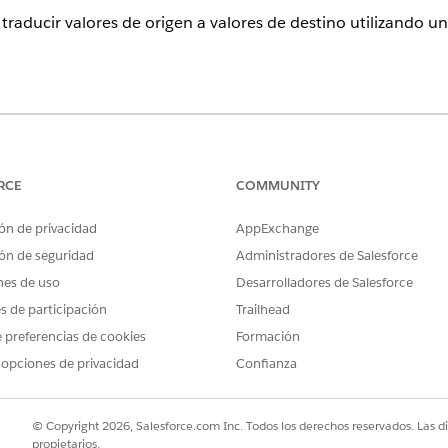
traducir valores de origen a valores de destino utilizando un 
 para Flow: Complemento de integración. Las excepciones son flu
vación y flujos de difusión, que no requieren MuleSoft para Flow:
RCE
COMMUNITY
l complemento de acceso de API. Para adquirir un complemento, p
ón de privacidad
AppExchange
nes de integración utilizadas con Agentforce requieren Foundations 
ón de seguridad
Administradores de Salesforce
tacto con su ejecutivo de cuentas de Salesforce.
nes de uso
Desarrolladores de Salesforce
es de participación
Trailhead
 preferencias de cookies
Formación
 opciones de privacidad
Confianza
la de búsqueda que asigna un valor de origen a un valor de 
raducción en fórmulas o bifurcaciones de decisión, defina la 
n.
© Copyright 2026, Salesforce.com Inc. Todos los derechos reservados. Las d
propietarios.