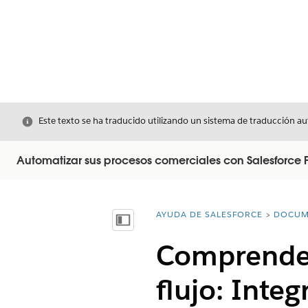
Cerrar
Este texto se ha traducido utilizando un sistema de traducción a
Automatizar sus procesos comerciales con Salesforce 
AYUDA DE SALESFORCE
DOCUM
Usted está aquí:
Mostrar índice de materias
Comprender
flujo: Integ