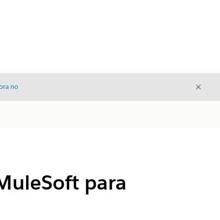
Cerrar
ora no
Cerrar
MuleSoft para