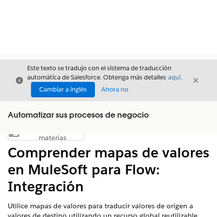
Este texto se tradujo con el sistema de traducción
automática de Salesforce. Obtenga más detalles
aquí
.
Cerrar
Cerrar
Cerrar
Cambiar a inglés
Ahora no
Automatizar sus procesos de negocio
Índice de
Mostrar índice de materias
materias
Comprender mapas de valores
en MuleSoft para Flow:
Integración
Utilice mapas de valores para traducir valores de origen a
valores de destino utilizando un recurso global reutilizable