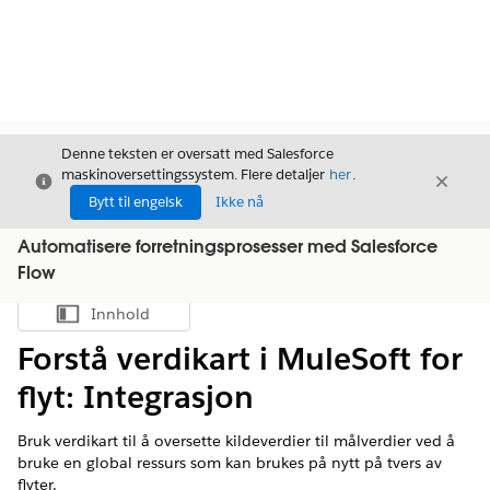
Denne teksten er oversatt med Salesforce
maskinoversettingssystem. Flere detaljer
her
.
Avslutt
Avslut
Avslutt
Bytt til engelsk
Ikke nå
Automatisere forretningsprosesser med Salesforce
Flow
Innhold
Vis innholdsfortegnelse
Forstå verdikart i MuleSoft for
flyt: Integrasjon
Bruk verdikart til å oversette kildeverdier til målverdier ved å
bruke en global ressurs som kan brukes på nytt på tvers av
flyter.