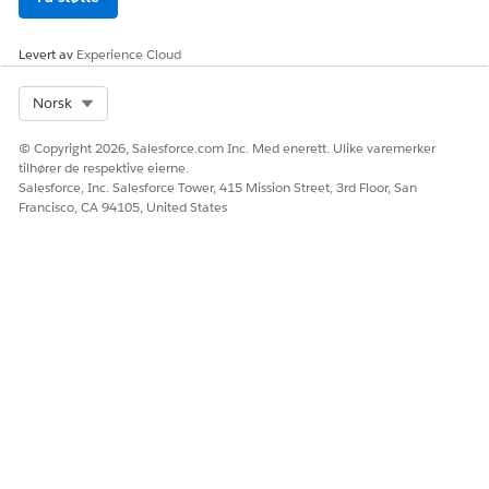
målverdi.
Behandle verdikart som globale ressurser
Levert av
Experience Cloud
Behandle verdikart fra
Globale flytressurser
, der du kan
Select Org
Norsk
opprette, vise og åpne verdikart. I hver verdikartpost kan du
oppdatere tilordningsoppføringer, se gjennom flyter som
© Copyright 2026, Salesforce.com Inc. Med enerett. Ulike varemerker
refererer til kartet, og slette kartet når det ikke finnes
tilhører de respektive eierne.
avhengigheter.
Salesforce, Inc. Salesforce Tower, 415 Mission Street, 3rd Floor, San
Francisco, CA 94105, United States
HJALP DENNE ARTIKKELEN MED Å LØSE PROBLEMET DITT?
La oss få vite det slik at vi kan forbedre!
Ja
Nei