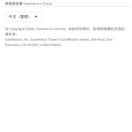
技術提供者
Experience Cloud
是
否
Select Org
中文（繁體）
© Copyright 2026, Salesforce.com Inc. 保留所有權利。各個商標屬於其個別
擁有者。
Salesforce, Inc. Salesforce Tower, 415 Mission Street, 3rd Floor, San
Francisco, CA 94105, United States