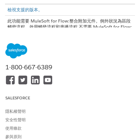
檢視支援的版本。
此功能需要 MuleSoft for Flow:整合附加元件。例外狀況為區段
觸發流程、啟用觸發流程和廣播流程,不需要 MuleSoft for Flow:
整合附加元件。
Professional
Edition 需要 API 存取附加元件。
若要購買附加元件,請連絡您的 Salesforce 帳戶主管。
適用於流程的 MuleSoft:與 Agentforce 搭配使用的整合功能需
要 Foundations 或 Agentforce 1 版本。若要購買這些版本,請連
絡您的 Salesforce 帳戶主管。
1-800-667-6389
什麼是值對應?
值對應是對應表格,會將來源值對應至目標值。您不需要在公式或決
策分支中重建相同的翻譯邏輯,而是需要定義對應一次,並在多個整合
SALESFORCE
流程中重複使用。
例如,您可以將一個系統的優先順序值對應至另一個系統的優先順序
隱私權聲明
標籤,例如
到
。
P1
High
安全性聲明
使用條款
值對應的運作方式
參與原則