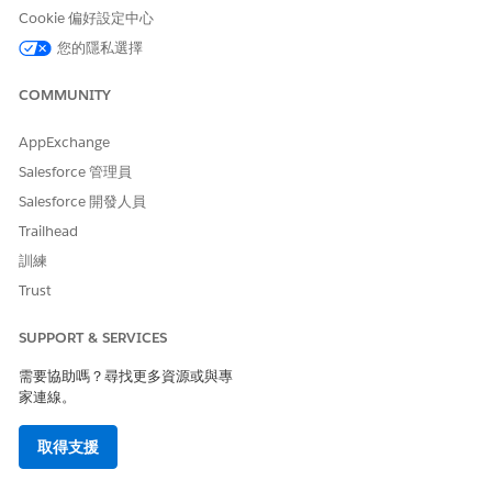
每個項目都包含來源值和對應的目標值。
Cookie 偏好設定中心
來源值必須是唯一的。
您的隱私選擇
目標值可在多個來源值之間重複。
對應只會向前執行:來源值對目標值。
COMMUNITY
設定未對應值的行為
AppExchange
如果在值對應中找不到來源值,請選取預設行為。
Salesforce 管理員
流程失敗:
停止執行並傳回錯誤。
Salesforce 開發人員
以未對應的值傳遞:
使用來源值作為輸出。
Trailhead
定義預設值:
傳回特定預設目標值。
訓練
以全域資源管理「值對應」
Trust
從「
全域流程資源」
管理值對應,您可以在其中建立、檢視和開啟值
SUPPORT & SERVICES
對應。在每個值對應記錄上,您可以更新對應項目、檢閱參照地圖的
流程,以及在沒有相依性存在時刪除地圖。
需要協助嗎？尋找更多資源或與專
家連線。
取得支援
此文章是否解決您的問題？
請讓我們知道，以便我們改進！