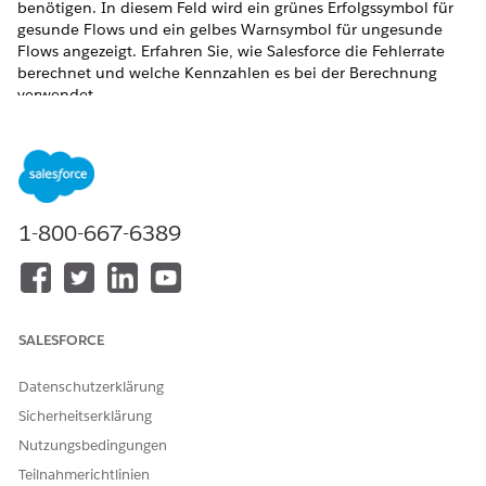
benötigen. In diesem Feld wird ein grünes Erfolgssymbol für
gesunde Flows und ein gelbes Warnsymbol für ungesunde
Flows angezeigt. Erfahren Sie, wie Salesforce die Fehlerrate
berechnet und welche Kennzahlen es bei der Berechnung
verwendet.
ERFORDERLICHE EDITIONEN
Verfügbarkeit: Lightning Experience
Unterstützte Editionen anzeigen.
1-800-667-6389
Die Elementfehlerrate ist der Prozentsatz der Flow-Elemente,
die während des letzten Flow-Auftretens verwendet wurden,
das zu Fehlern geführt hat. Flows mit einer Fehlerrate von 0
% weisen keine Fehler auf und zeigen ein grünes Symbol an.
SALESFORCE
Bei Flows mit einer Fehlerrate von 1 % bis 100 % wird ein
gelbes Symbol angezeigt, das auf einen Untersuchungsbedarf
Datenschutzerklärung
hinweist. Dieses Feld ist in der standardmäßigen Listenansicht
"Flows" und auf einzelnen Flow-Datensatzseiten sichtbar.
Sicherheitserklärung
Nutzungsbedingungen
Elementausführungen
Teilnahmerichtlinien