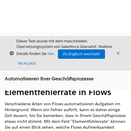
Dieser Text wurde mit dem maschinellen
Übersetzungssystem von Salesforce übersetzt. Weitere
Schließen
Schli
Details finden Sie
hier
.
Zu Englisch wechseln
Schließ
Nicht jetzt
Automatisieren Ihrer Geschäftsprozesse
Inhalt
Inhalt anzeigen
Elementfehlerrate in Flows
Verschiedene Arten von Flows automatisieren Aufgaben im
Hintergrund. Wenn ein Fehler auftritt, kann es daher einige
Zeit dauern, bis Sie bemerken, dass in Ihrem Geschäftsprozess
etwas nicht stimmt. Mit dem Feld "Elementfehlerrate" können
Sie auf einen Blick sehen, welche Flows Aufmerksamkeit