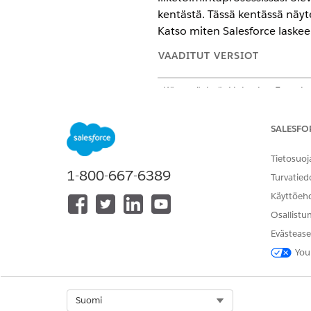
kentästä. Tässä kentässä näyte
Katso miten Salesforce laskee 
VAADITUT VERSIOT
Käytettävissä: Lightning Experi
Näytä tuetut Edition-versiot.
SALESFO
Elementin virhesuhde on kulku
aikana. Kulkuilla, joiden virh
Tietosuoj
1-800-667-6389
%–100 %, näyttävät keltaisen 
Turvatied
vakiomuotoisessa luettelonäkym
Käyttöeh
Osallistu
Elementtien suoritukset
Evästease
You
Kulun edellisen esiintymän a
Jos haluat nähdä aktivoitujen 
Suoritetaan -kenttä luettelo
Select Org
Suomi