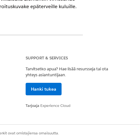
oituskuvake epäterveille kuluille.
SUPPORT & SERVICES
itä aiheuttaneen kulun esiintymän
Tarvitsetko apua? Hae lisää resursseja tai ota
ke. Kulut, joiden virhesuhde on 1
yhteys asiantuntijaan.
nttä näytetään kulkujen
Hanki tukea
Tarjoaja
Experience Cloud
 kulun elementtien kokonaismäärä.
entän ylle tai lisää Element
rkit ovat omistajiensa omaisuutta.