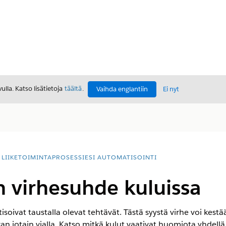
lla. Katso lisätietoja
täältä
.
Vaihda englantiin
Ei nyt
LIIKETOIMINTAPROSESSIESI AUTOMATISOINTI
 virhesuhde kuluissa
isoivat taustalla olevat tehtävät. Tästä syystä virhe voi ke
van jotain vialla. Katso mitkä kulut vaativat huomiota yhdellä