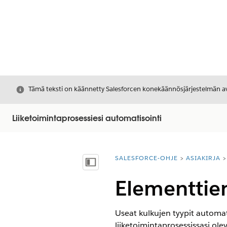
Sulje
Tämä teksti on käännetty Salesforcen konekäännösjärjestelmän avu
Liiketoimintaprosessiesi automatisointi
SALESFORCE-OHJE
ASIAKIRJA
Olet tässä:
Näytä sisällysluettelo
Elementtien
Useat kulkujen tyypit automat
liiketoimintaprosessissasi ole