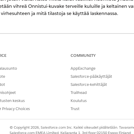
tään vihreä Onnistui-kuvake terveille kuluille ja keltainen var
virhesuhteen ja mitä tilastoja se käyttää laskennassa.
encessa
RCE
COMMUNITY
elementtien prosenttiosuus, jota käytettiin edellisen virhe
esuhde on 0 %, ei ole virheitä ja niissä näytetään vihreä kuva
alausunto
AppExchange
kuvakkeen, joka osoittaa, että niitä täytyy tutkia. Tämä ke
ote
Salesforce-pääkäyttäjät
ässä ja yksittäisillä kulkujen tietuesivuilla.
dot
Salesforce-kehittäjät
misohjeet
Trailhead
tusten keskus
Koulutus
r Privacy Choices
Trust
ikana aktivoitujen elementtien määrä, joka ei ole sama kuin
elementtien määrän, siirrä kursorisi Elementin virhesuhde -k
näkymään.
© Copyright 2026, Salesforce.com Inc. Kaikki oikeudet pidätetään. Tavarame
Salesforce.com EMEA Limited, Keilaranta 1, 3rd floor 02150 Espoo Finland