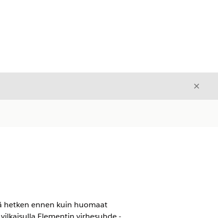
Sulje
Sulje
stää hetken ennen kuin huomaat
 vilkaisulla Elementin virhesuhde -