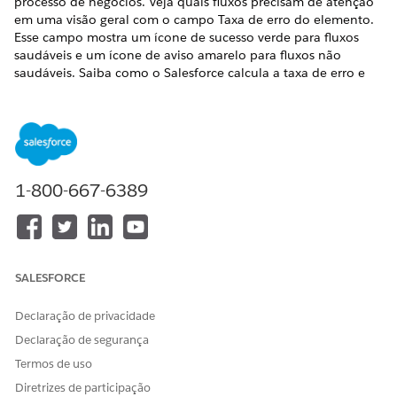
processo de negócios. Veja quais fluxos precisam de atenção
em uma visão geral com o campo Taxa de erro do elemento.
Esse campo mostra um ícone de sucesso verde para fluxos
saudáveis e um ícone de aviso amarelo para fluxos não
saudáveis. Saiba como o Salesforce calcula a taxa de erro e
quais métricas ele usa no cálculo.
EDIÇÕES OBRIGATÓRIAS
Disponível em: Lightning Experience
1-800-667-6389
Exibir edições com suporte.
A taxa de erro do elemento é o percentual de elementos de
fluxo usados durante a última ocorrência de fluxo que
resultou em erros. Fluxos com uma taxa de erro de 0% não
SALESFORCE
têm erros e mostram um ícone verde. Fluxos com qualquer
taxa de erro de 1% a 100% mostram um ícone amarelo
indicando a necessidade de investigação. Esse campo está
Declaração de privacidade
visível no modo de exibição de lista Fluxos padrão e em
Declaração de segurança
páginas de registro de fluxo individuais.
Termos de uso
Diretrizes de participação
Execuções do elemento