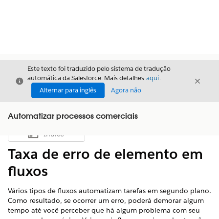
Este texto foi traduzido pelo sistema de tradução
automática da Salesforce. Mais detalhes
aqui
.
Fechar
Fecha
Fechar
Alternar para inglês
Agora não
Automatizar processos comerciais
Índice
Mostrar índice
Taxa de erro de elemento em
fluxos
Vários tipos de fluxos automatizam tarefas em segundo plano.
Como resultado, se ocorrer um erro, poderá demorar algum
tempo até você perceber que há algum problema com seu