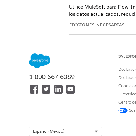
Utilice MuleSoft para Flow: 
los datos actualizados, reduc
EDICIONES NECESARIAS
Ver ediciones admitidas.
Esta función requiere MuleSoft
flujos desencadenados por acti
SALESFO
Professional
Edition requiere e
cuenta de Salesforce.
Declaraci
1-800-667-6389
MuleSoft para Flow: Las funcion
Declaraci
estas ediciones, haga contacto 
Condicio
Directric
Aprenda cómo crear flujos po
Centro de
Desencadene flujos:
Desencad
Sus
Crear un prospecto en Sal
Actualizar un registro en 
Crear una factura en Qui
Select Org
Español (México)
Crear un problema en Jir