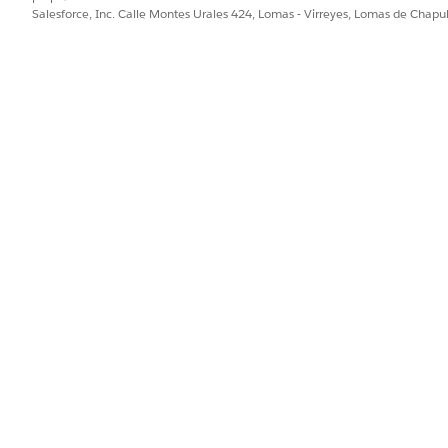
ogle Calendar
Salesforce, Inc. Calle Montes Urales 424, Lomas - Virreyes, Lomas de Chap
Zendesk
Asana
aciones en sistemas desde su flujo, como:
 Salesforce
osoft Power BI
de Google
gerDuty
ting en HubSpot
ópico
 Flujos de integración en Flow Builder. Para ver cómo Flow
apa de aprendizaje
de automatización.
2. Agregue la aplicación
3. V
 active la