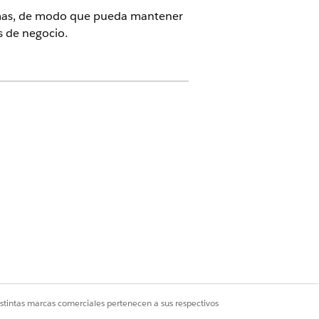
temas, de modo que pueda mantener
s de negocio.
jos desencadenados por segmentos,
 Complemento de integración.
ga contacto con su ejecutivo de
o Agentforce 1 Edition. Para adquirir
:
tema, como:
istintas marcas comerciales pertenecen a sus respectivos