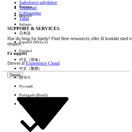
Salesforce-udviklere
Français
Trailhead
Experience
Uddannelse
Deutsch
Tillid
Italiano
SUPPORT & SERVICES
日本語
Har du brug for hjælp? Find flere ressourcer, eller få kontakt med e
Ryd alle
Udført
Español (México)
ekspert.
Español
Få support
中文（简体）
Drevet af
Experience Cloud
中文（繁體）
Dansk
한국어
Русский
Português (Brasil)
Suomi
Ingen resultater