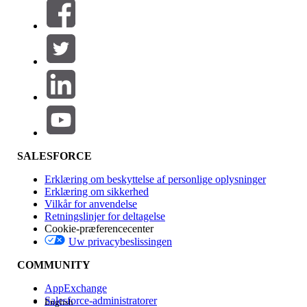
Filtre (0)
VÆLG FILTRE
Tilføj
Produktområde
Funktionspåvirkning
SALESFORCE
Erklæring om beskyttelse af personlige oplysninger
Erklæring om sikkerhed
Vilkår for anvendelse
Retningslinjer for deltagelse
Cookie-præferencecenter
Uw privacybeslissingen
Version
COMMUNITY
AppExchange
Salesforce-administratorer
English