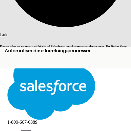
Søg
Luk
Denne tekst er oversat ved hjælp af Salesforce-maskinoversættelsessystem. Du finder flere
Automatiser dine forretningsprocesser
Skift til engelsk
Ikke nu
detaljer
her
.
Luk
Luk
1-800-667-6389