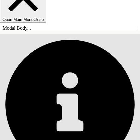
Open Main Menu
Close
Modal Body...
INDHOLD
Søg
Vis indholdsfortegnelse
Indhold