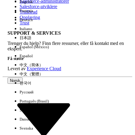
Salesforce-administratorer
Engelsk
Salesforce-utviklere
Français
Trailhead
Erfaring
Opplæring
Deutsch
Trust
Italiano
SUPPORT & SERVICES
日本語
Trenger du hjelp? Finn flere ressurser, eller få kontakt med en
Fjern alle
Utført
Español (México)
ekspert.
Español
Få støtte
中文（简体）
Levert av
Experience Cloud
中文（繁體）
Norsk
한국어
Русский
Português (Brasil)
Suomi
Dansk
Svenska