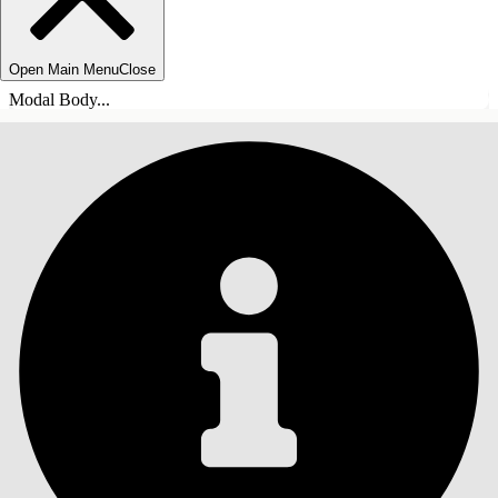
Open Main Menu
Close
Modal Body...
INNHOLD
Søk
Vis innholdsfortegnelse
Innhold