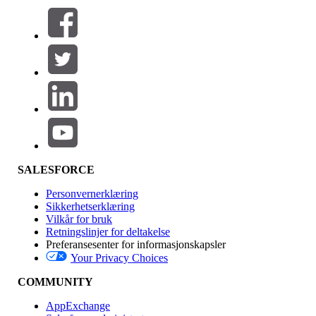
Filtre (0)
VELG FILTRE
Legg til
Produktområde
Funksjonsinnvirkning
SALESFORCE
Personvernerklæring
Sikkerhetserklæring
Vilkår for bruk
Retningslinjer for deltakelse
Preferansesenter for informasjonskapsler
Your Privacy Choices
Utgave
COMMUNITY
AppExchange