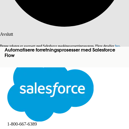
Søk
Avslutt
Denne teksten er oversatt med Salesforce maskinoversettingssystem. Flere detaljer
her
.
Automatisere forretningsprosesser med Salesforce
Bytt til engelsk
Ikke nå
Flow
Avslutt
Avslutt
1-800-667-6389