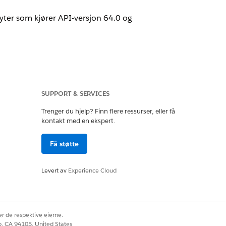
lyter som kjører API-versjon 64.0 og
SUPPORT & SERVICES
ng-panelet, og velg deretter
Hent
Trenger du hjelp? Finn flere ressurser, eller få
kontakt med en ekspert.
Få støtte
Levert av
Experience Cloud
ldsnotatposten som data hentes fra.
r de respektive eierne.
co, CA 94105, United States