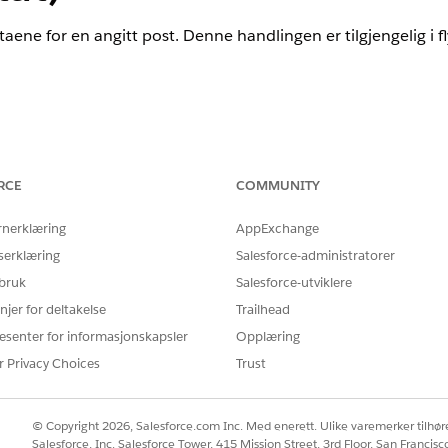
aene for en angitt post. Denne handlingen er tilgjengelig i f
nce
RCE
COMMUNITY
flyten din i Flow Builder. Søk etter
i Handli
Innholdsnotat
rnerklæring
AppExchange
serklæring
Salesforce-administratorer
 bruk
Salesforce-utviklere
njer for deltakelse
Trailhead
ten til å angi inndata for handlingen.
esenter for informasjonskapsler
Opplæring
r Privacy Choices
Trust
BESKRIVELSE
Obligatorisk. ID-en til innho
© Copyright 2026, Salesforce.com Inc. Med enerett. Ulike varemerker tilhøre
Salesforce, Inc. Salesforce Tower, 415 Mission Street, 3rd Floor, San Francis