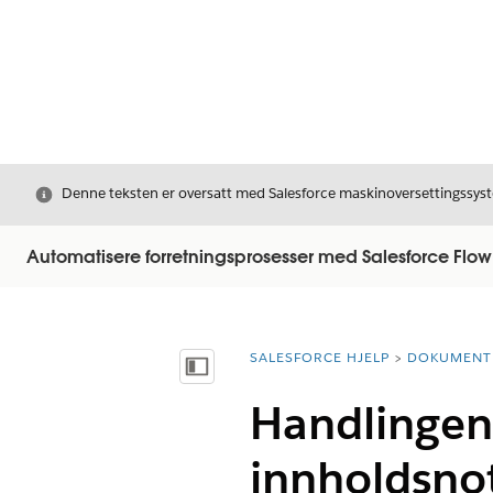
Avslutt
Denne teksten er oversatt med Salesforce maskinoversettingssyste
Automatisere forretningsprosesser med Salesforce Flow
SALESFORCE HJELP
DOKUMENT
Du er her:
Vis innholdsfortegnelse
Handlingen
innholdsno