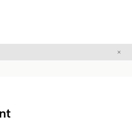
Avslut
Avslutt
nt