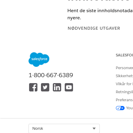
Hent de siste innholdsnotadat
nyere.
NØDVENDIGE UTGAVER
Tilgjengelig i Lightning Experie
Se støttede versjoner.
SALESFO
Legg til et Handling-element i 
Personve
innholdsnotat
.
1-800-667-6389
Sikkerhet
Vilkår for
Angi inndataverdier
Retningsli
Bruk verdier fra tidligere i fly
Preferans
You
FELT
Innholdsnotat-ID
Select Org
Norsk