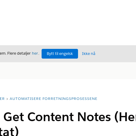
m. Flere detaljer
her
.
Bytt til engelsk
Ikke nå
ER
AUTOMATISERE FORRETNINGSPROSESSENE
 Get Content Notes (He
tat)