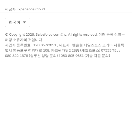
이메일 수집
지정된 날짜 범위의 입력 레코
드 ID와 연결된 이메일 레코드
제공자
Experience Cloud
컬렉션입니다.
Select Org
한국어
사용
© Copyright 2026, Salesforce.com Inc. All rights reserved. 여러 등록 상표는
관련 이메일 가져오기 작업은 주로 세일즈용 Agentforce 사용됩니
해당 소유자의 것입니다.
다. 화면 플로, 일정 트리거 플로, 레코드 트리거 플로 등 모든 플로
사업자 등록번호 : 120-86-92851 , 대표자 : 벤슨웡 세일즈포스 코리아 서울특
가 지원됩니다.
별시 영등포구 여의대로 108, 파크원타워2 28층 (세일즈포스) 07335 TEL :
080-822-1378 (솔루션 상담 문의) | 080-805-9651 (기술 지원 문의)
이 기사를 통해 문제를 해결했습니까?
개선을 위한 의견을 보내주세요.
예
아니요