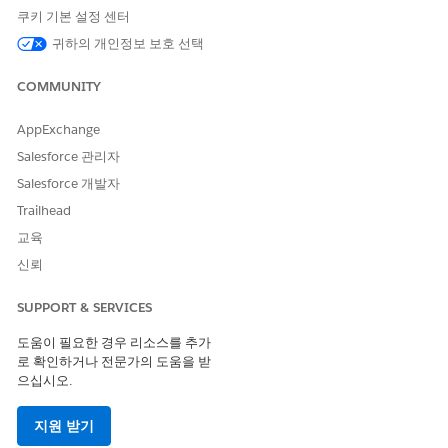
입력 값 설정
쿠키 기본 설정 센터
귀하의 개인정보 보호 선택
플로의 이전 값을 사용하여 작업에 대한 입력을 설정합니다.
COMMUNITY
필드
상세 설명
이메일 수
(필수) emailCollection 변수
AppExchange
에 검색 및 저장된 레코드 수입
Salesforce 관리자
니다.
Salesforce 개발자
종료 일자
(필수) 이메일을 검색할 날짜
Trailhead
범위의 마지막 날짜입니다.
교육
레코드 ID
(필수) 관련 이메일을 검색할
신뢰
상위 레코드의 고유 ID입니다.
SUPPORT & SERVICES
시작 일자
(필수) 이메일을 검색할 날짜
범위의 첫 번째 날짜입니다.
도움이 필요한 경우 리소스를 추가
로 확인하거나 전문가의 도움을 받
출력 값 저장
으십시오.
필드
상세 설명
지원 받기