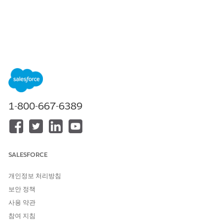
목차
목차 표시
관련 이메일 가져오기 작업
특정 레코드와 관련되어 있고 지정된 날짜 범위 내에 기록된 이메일
1-800-667-6389
목록을 가져옵니다. 이 작업은 API 버전 66.0 이상을 실행하는 플로
에서 사용할 수 있습니다.
필수 EDITION
SALESFORCE
지원 제품: Lightning Experience
개인정보 처리방침
지원되는 Edition을 확인하세요.
보안 정책
Flow Builder에서 작업 요소를 플로에 추가합니다. 작업 패널에서
사용 약관
을 검색한 다음,
관련 이메일 가져오기
를 선택합니다.
관련 이메일
참여 지침