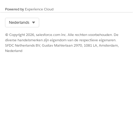
invoerrecord-ID voor het
opgegeven datumbereik.
Powered by
Experience Cloud
Select Org
Nederlands
Gebruik
De actie Gerelateerde e-mailberichten ophalen wordt
© Copyright 2026, salesforce.com inc. Alle rechten voorbehouden. De
voornamelijk gebruikt met Agentforce voor Sales. Alle
diverse handelsmerken zijn eigendom van de respectieve eigenaren.
stromen worden ondersteund, inclusief schermstromen, door
SFDC Netherlands BV, Gustav Mahlerlaan 2970, 1081 LA, Amsterdam,
Nederland
planning geactiveerde stromen en door records geactiveerde
stromen.
HEEFT DIT ARTIKEL UW PROBLEEM OPGELOST?
Laat ons weten wat we kunnen doen om te verbeteren!
Ja
Nee