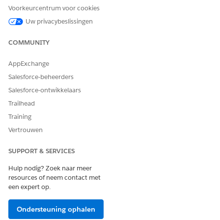
Voorkeurcentrum voor cookies
Einddatum
Verplicht. De laatste datum
Uw privacybeslissingen
in het datumbereik
vanwaaruit e-mailberichten
moeten worden opgehaald.
COMMUNITY
Record-ID
Verplicht. De unieke ID van
AppExchange
de bovenliggende record
waaruit de gerelateerde e-
Salesforce-beheerders
mailberichten worden
Salesforce-ontwikkelaars
opgehaald.
Trailhead
Begindatum
Verplicht. De eerste datum
Training
in het datumbereik
vanwaaruit e-mailberichten
Vertrouwen
moeten worden opgehaald.
SUPPORT & SERVICES
Uitvoerwaarden opslaan
Hulp nodig? Zoek naar meer
resources of neem contact met
VELD
BESCHRIJVING
een expert op.
E-mailverzameling
Een verzameling e-
mailrecords die zijn
Ondersteuning ophalen
gekoppeld aan de