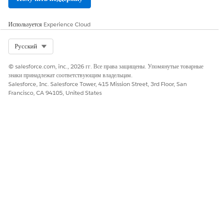
Использование
Действие «Получить связанные сообщения эл. почты» используется
Используется
Experience Cloud
в основном с Agentforce для продаж. Поддерживаются все потоки,
включая потоки окон, потоки, запущенные расписанием, и потоки,
Select Org
Русский
запущенные записью.
© salesforce.com, inc., 2026 гг. Все права защищены. Упомянутые товарные
знаки принадлежат соответствующим владельцам.
Salesforce, Inc. Salesforce Tower, 415 Mission Street, 3rd Floor, San
ЭТА СТАТЬЯ РЕШИЛА ВАШУ ПРОБЛЕМУ?
Francisco, CA 94105, United States
Оставьте свой отзыв, чтобы мы могли стать лучше!
Да
Нет