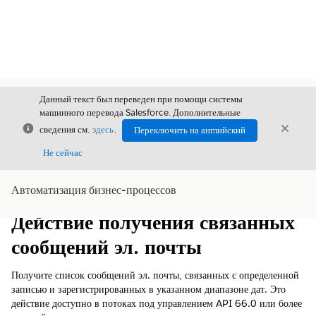
Данный текст был переведен при помощи системы
машинного перевода Salesforce. Дополнительные
Закрыть
Закры
сведения см.
здесь
.
Переключить на английский
Закрыт
Не сейчас
Автоматизация бизнес-процессов
Содержание
Показать содержание
Действие получения связанных
сообщений эл. почты
Получите список сообщений эл. почты, связанных с определенной
записью и зарегистрированных в указанном диапазоне дат. Это
действие доступно в потоках под управлением API 66.0 или более