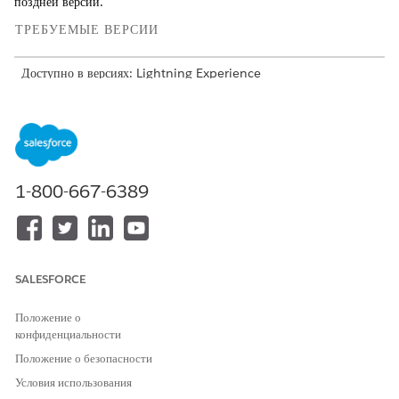
поздней версии.
ТРЕБУЕМЫЕ ВЕРСИИ
Доступно в версиях: Lightning Experience
Просмотр поддерживаемых версий.
В Flow Builder добавьте в поток элемент «Действие». На панели
действий найдите «
», а потом
Связанные сообщения эл. почты
выберите «
Получить связанные сообщения
эл. почты».
1-800-667-6389
Задать значения ввода
Используйте значения, полученные в потоке ранее, чтобы
установить данные ввода для действия.
SALESFORCE
ПОЛЕ
ОПИСАНИЕ
Положение о
Количество сообщений эл.
Обязательно. Количество
конфиденциальности
почты
записей, извлеченных и
Положение о безопасности
сохраненных в переменной
emailCollection.
Условия использования