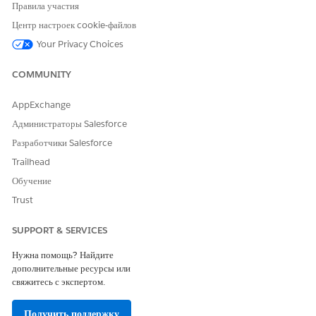
Дата окончания
Обязательно. Последняя дата в
Правила участия
диапазоне дат для извлечения
Центр настроек cookie-файлов
сообщений эл. почты.
Your Privacy Choices
Код записи
Обязательно. Уникальный код
родительской записи, из
COMMUNITY
которой будут извлекаться
связанные сообщения эл.
AppExchange
почты.
Администраторы Salesforce
Дата начала
Обязательно. Первая дата в
Разработчики Salesforce
диапазоне дат для извлечения
сообщений эл. почты.
Trailhead
Обучение
Сохранить значения вывода
Trust
ПОЛЕ
ОПИСАНИЕ
SUPPORT & SERVICES
Коллекция эл. почты
Коллекция записей эл. почты,
Нужна помощь? Найдите
связанных с кодом записи
дополнительные ресурсы или
ввода для указанного
свяжитесь с экспертом.
диапазона дат.
Получить поддержку