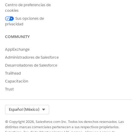
Utilice valores anteriores del flujo para establecer las entradas
Centro de preferencias de
cookies
para la acción.
Sus opciones de
CAMPO
DESCRIPCIÓN
privacidad
Id. de tipo de proceso
Obligatorio. El Id. del
COMMUNITY
registro Caso, Incidente o
Solicitud de servicio
asociado con el proceso de
AppExchange
servicio.
Administradores de Salesforce
Desarrolladores de Salesforce
Almacenar valores de salida
Trailhead
Cada atributo definido para el proceso de servicio aparece
Capacitación
como su propio parámetro de salida. La etiqueta y el nombre
Trust
de API de cada salida coinciden con la configuración de
atributo para ese proceso de servicio.
CAMPO
DESCRIPCIÓN
Select Org
Español (México)
Solicitudes de productos
La recopilación de
© Copyright 2026, Salesforce.com Inc. Todos los derechos reservados. Las
relacionados
solicitudes de productos
distintas marcas comerciales pertenecen a sus respectivos propietarios.
relacionadas asociadas con