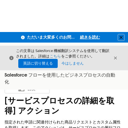
ただいま大変多くのお問い合わせをいただいており、ご連絡までにお時間を頂戴しております
続きを読む
Clo
この文章は Salesforce 機械翻訳システムを使用して翻訳
されました。詳細は
こちら
をご参照ください。
閉じる
閉じ
閉じる
英語に切り替える
今はしません
Salesforce フローを使用したビジネスプロセスの自動
化
目次
目次を表示
[サービスプロセスの詳細を取
得] アクション
指定された申請に関連付けられた商品リクエストとカスタム属性
を取得します。このアクションは、サービスプロセスの履行フロ