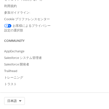
フローの前半の値を使用して、アクションの入力を設定します。
利用規約
参加ガイドライン:
項目
説明
Cookie プリファレンスセンター
プロセス種別 ID
必須。サービスプロセスに関
お客様によるプライバシー
連付けられたケース、インシ
設定の選択肢
デント、またはサービス要請
レコードの ID。
COMMUNITY
出力値の保存
AppExchange
サービスプロセスに定義された各属性は、独自の出力パラメータ
Salesforce システム管理者
ーとして表示されます。各出力の表示ラベルと API 参照名は、そ
Salesforce 開発者
のサービスプロセスの属性設定と一致します。
Trailhead
項目
説明
トレーニング
トラスト
関連製品リクエスト
サービスリクエストに関連付
けられた関連商品リクエスト
のコレクション。各項目に
は、関連商品リクエスト、親
Select Org
日本語
カタログリクエスト、関連子
商品の識別子と名前が含まれ