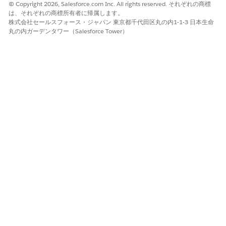
© Copyright 2026, Salesforce.com Inc. All rights reserved. それぞれの商標
ます。
は、それぞれの商標所有者に帰属します。
株式会社セールスフォース・ジャパン 東京都千代田区丸の内1-1-3 日本生命
丸の内ガーデンタワー（Salesforce Tower）
利用状況
このアクションは、サービスプロセスの履行フローで使用するた
めのユーティリティアクションです。これを使用して、[属性 & 商
品] タブの商品リクエストセクションで追加されたカスタム属性の
値や関連商品の詳細を取得します。
制限事項
このアクションは、フロー内の使用量に制限されます。Apex、
REST API、Agentforce、Prompt Studio、Einstein ボットなどの
他の方法で呼び出すことはできません。通常、アクションは
InvocableActionService などのフレームワークを介して呼び出す
ことができますが、この特定のアクションはフローに制限されま
す。
この記事で問題は解決されましたか?
ご意見をお待ちしております。