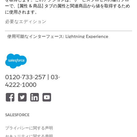
ーで、[属性 & 商品] タブの属性と関連商品から値を取得するため
に使用されます。
必要なエディション
使用可能なインターフェース: Lightning Experience
サポートされているエディションを表示する。
Flow Builder で、[アクション] 要素をフローに追加します。[新規
アクション] ウィンドウで、サービスプロセス名または [
サービス
] を検索し、必要なサービスプロセスの [
Get
プロセスの詳細
0120-733-257 | 03-
Service Process Details
(サービスプロセスの詳細を取得)] アクシ
4222-1000
ョンを選択します。カタログのアクション名には、サービスプロ
セス名と商品 ID を含めることができます。
これは、サービスプロセス (Product2 レコード) ごとに 1 つの一
意のアクションを生成する動的アクションです。作成されるアク
ション名は、{ServiceProcessName}-{ProductId18} の形式に従
SALESFORCE
います。
プライバシーに関する声明
入力値の設定
セキュリティに関する声明