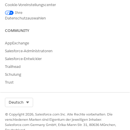
Anweisungen, die der Agent
Cookie-Voreinstellungscenter
beim Posten von Slack-
Benachrichtigungen
Ihre
befolgen muss.
Datenschutzauswahlen
ID des AI-generierten
Pflichtangabe. Die ID des
COMMUNITY
Aktionselements
AiGenActionItem-
Datensatzes.
AppExchange
Benutzer-ID
Optional. Die ID des
Salesforce-Administratoren
Benutzers, an den die Slack-
Salesforce-Entwickler
Benachrichtigung gesendet
werden soll. Sofern nicht
Trailhead
angegeben, wird die
Schulung
Benachrichtigung an den
zugehörigen Opportunity-
Trust
Inhaber gesendet.
Ausgabewerte speichern
Select Org
Deutsch
FELD
BESCHREIBUNG
© Copyright 2026, Salesforce.com Inc. Alle Rechte vorbehalten. Die
verschiedenen Marken sind Eigentum der jeweiligen Inhaber.
Antwort eines Agenten
Die Antwort des Agentforce
Salesforce.com Germany GmbH, Erika-Mann-Str. 31, 80636 München,
Agenten.
Deutschland