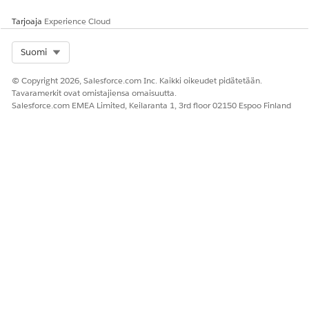
Management -kuluissa.
Tarjoaja
Experience Cloud
Rajoitukset
Select Org
Suomi
Tämä toiminto on rajoitettu automaattisesti käynnistyvissä
kuluissa käytettäväksi. Sitä ei voi kutsua ruutukulkujen,
ajoitetusti käynnistettyjen kulkujen tai tietueiden
© Copyright 2026, Salesforce.com Inc. Kaikki oikeudet pidätetään.
Tavaramerkit ovat omistajiensa omaisuutta.
käynnistämien kulkujen kautta tai muiden menetelmien
Salesforce.com EMEA Limited, Keilaranta 1, 3rd floor 02150 Espoo Finland
kautta, kuten Apex, REST API tai Prompt Studio.
RATKAISIKO TÄMÄ ARTIKKELI ONGELMASI?
Anna palautetta, jotta voimme kehittyä!
Kyllä
Ei