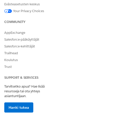
Evästeasetusten keskus
AI-luodun toiminnon
Pakollinen.
kohteen tunnus
AiGenActionItem-tietueen
Your Privacy Choices
tunnus.
COMMUNITY
Käyttäjätunnus
Valinnainen. Sen käyttäjän
tunnus, jolle Slack-ilmoitus
AppExchange
lähetetään. Jos ilmoitusta ei
ole annettu, se lähetetään
Salesforce-pääkäyttäjät
mahdollisuuden omistajalle.
Salesforce-kehittäjät
Trailhead
Säilytä tulostearvot
Koulutus
KENTTÄ
KUVAUS
Trust
Agentin vastaus
Agentforce vastaus.
SUPPORT & SERVICES
Istunnon tunnus
Agentforce agentin istunnon
Tarvitsetko apua? Hae lisää
tunnus.
resursseja tai ota yhteys
asiantuntijaan.
Käyttö
Hanki tukea
Tätä toimintoa käytetään ensisijaisesti Agentforce Sales