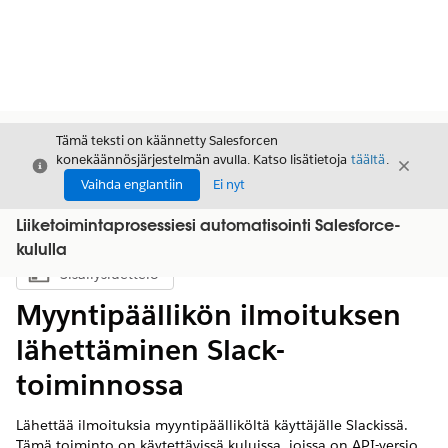
Tämä teksti on käännetty Salesforcen
konekäännösjärjestelmän avulla. Katso lisätietoja
täältä
.
Sulje
Sulje
Sulje
Vaihda englantiin
Ei nyt
Liiketoimintaprosessiesi automatisointi Salesforce-
kululla
Sisällysluettelo
Näytä sisällysluettelo
Myyntipäällikön ilmoituksen
lähettäminen Slack-
toiminnossa
Lähettää ilmoituksia myyntipäälliköltä käyttäjälle Slackissä.
Tämä toiminto on käytettävissä kuluissa, joissa on API-versio