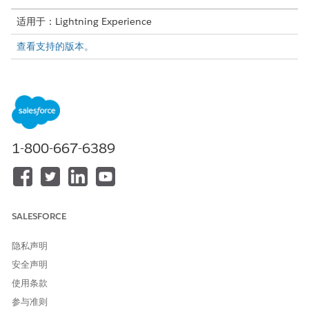
适用于：Lightning Experience
查看支持的版本。
在 Flow Builder 中，将操作元素添加到流。在操作面板中，搜索
，然后选择
在 Slack 中发送销售
管理客服人员通知。
Slack
设置输入值
使用流中较早的值，以设置操作的输入。
1-800-667-6389
字段
备注
其他说明
可选。客服人员在发布 Slack
通知时需要遵循的其他说明。
SALESFORCE
AI 生成的操作项目 ID
必需。AiGenActionItem 记录
的 ID。
隐私声明
安全声明
用户 ID
可选。发送 Slack 通知的用户
ID。如果未提供，通知将发送
使用条款
到相关业务机会所有人。
参与准则