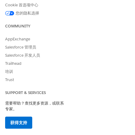
Cookie 首选项中心
存储输出值
您的隐私选择
字段
备注
COMMUNITY
代理回复
Agentforce 客服人员的响应。
AppExchange
会话 ID
Agentforce 客服人员会话
Salesforce 管理员
ID。
Salesforce 开发人员
Trailhead
使用情况
培训
此操作主要用于 Agentforce 销售管理流。
Trust
限制
SUPPORT & SERVICES
此操作仅限于在自动启动流中使用。它不能通过屏幕流、计划触发
的流或记录触发的流或通过其他方法调用，例如 Apex、REST API
需要帮助？查找更多资源，或联系
专家。
或 Prompt Studio。
获得支持
本文章是否解决您的问题？