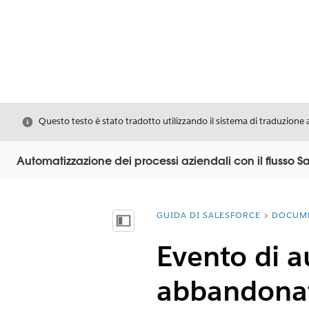
Chiudi
Questo testo è stato tradotto utilizzando il sistema di traduzione 
Automatizzazione dei processi aziendali con il flusso S
GUIDA DI SALESFORCE
DOCUM
Ti trovi qui:
Mostra sommario
Evento di a
abbandona