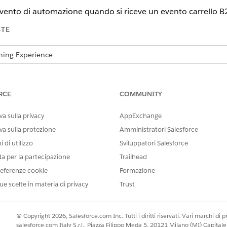
a evento di automazione quando si riceve un evento carrello
STE
tning Experience
n e
Unlimited
Edition con Marketing Cloud
Advanced
Edition
 le versioni
supportate da Data 360. Vedere
Data 360 Edition availab
RCE
COMMUNITY
a sulla privacy
AppExchange
va sulla protezione
Amministratori Salesforce
DESCRIZIONE
 di utilizzo
Sviluppatori Salesforce
da per la partecipazione
Trailhead
ID dell'istanza di B2C Commerce associata al carrello abbandona
eferenze cookie
Formazione
Nome del sito B2C Commerce associato al carrello abbandonato
ue scelte in materia di privacy
Trust
 output
© Copyright 2026, Salesforce.com Inc. Tutti i diritti riservati. Vari marchi di pro
salesforce.com Italy S.r.l., Piazza Filippo Meda 5, 20121 Milano (MI) Capit