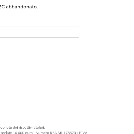
 B2C abbandonato.
ility
.
to.
.
prietà dei rispettivi titolari.
ale sociale 10.000 euro - Numero REA MI-1785731 P.IVA