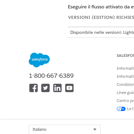
Eseguire il flusso attivato d
VERSIONI (EDITION) RICHIE
Disponibile nelle versioni: Ligh
Disponibile in:
Enterprise
Editio
Disponibile nelle versioni:
Tutte
SALESFO
Informativ
Specifica dei valori di input
1-800-667-6389
Informati
CAMPO
Condizioni
Linee gui
ID organizzazione
Centro pr
ID sito
Le t
Memorizzazione dei valori di
Select Org
Italiano