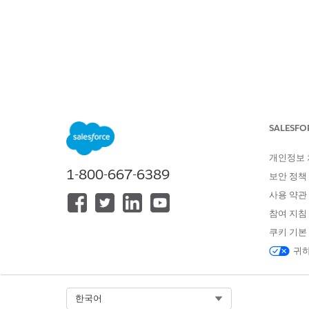
SALESFORCE 도움말
문서
비즈니
위치:
목차 표시
SALESFO
중단된 B2
개인정보
1-800-667-6389
보안 정책
중단된 B2C 장바구니 이벤트가
사용 약관
필수 EDITION
참여 지침
쿠키 기본
지원 제품: Lightning Experience
귀하
지원 제품: Marketing Cloud
Adv
지원 제품: Data 360에서 지원하
Select Org
한국어