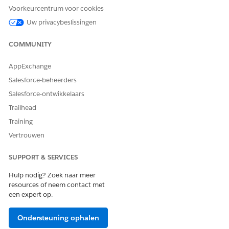
Uitvoerwaarden opslaan
Voorkeurcentrum voor cookies
VELD
BESCHRIJVING
Uw privacybeslissingen
Organisatie-
De ID van het B2C Commerce-exemplaar dat
COMMUNITY
ID
is gekoppeld aan het verlaten
winkelwagentje.
AppExchange
Site-ID
De naam van de B2C Commerce-site die is
Salesforce-beheerders
gekoppeld aan het verlaten winkelwagentje.
Salesforce-ontwikkelaars
E-mail van
Het e-mailadres van de shopper die is
Trailhead
ontvanger
gekoppeld aan het verlaten winkelwagentje.
Training
Winkelwage
De ID van het verlaten winkelwagentje.
Vertrouwen
n-ID
SUPPORT & SERVICES
ZIE OOK:
Hulp nodig? Zoek naar meer
Door events geactiveerde stromen voor automatisering
resources of neem contact met
samenstellen
een expert op.
Ondersteuning ophalen