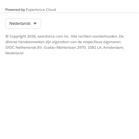
HEEFT DIT ARTIKEL UW PROBLEEM OPGELOST?
Powered by
Experience Cloud
Laat ons weten wat we kunnen doen om te verbeteren!
Ja
Nee
Select Org
Nederlands
© Copyright 2026, salesforce.com inc. Alle rechten voorbehouden. De
diverse handelsmerken zijn eigendom van de respectieve eigenaren.
SFDC Netherlands BV, Gustav Mahlerlaan 2970, 1081 LA, Amsterdam,
Nederland