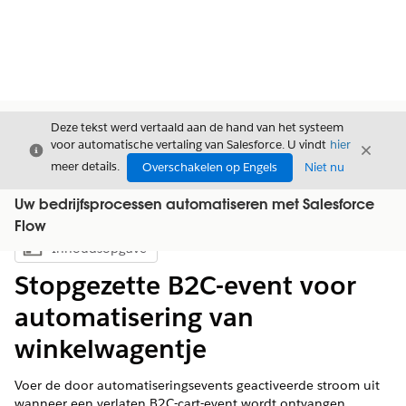
Deze tekst werd vertaald aan de hand van het systeem
voor automatische vertaling van Salesforce. U vindt
hier
Sluiten
Sluite
Sluiten
meer details.
Overschakelen op Engels
Niet nu
Uw bedrijfsprocessen automatiseren met Salesforce
Flow
Inhoudsopgave
Inhoudsopgave weergeven
Stopgezette B2C-event voor
automatisering van
winkelwagentje
Voer de door automatiseringsevents geactiveerde stroom uit
wanneer een verlaten B2C-cart-event wordt ontvangen.