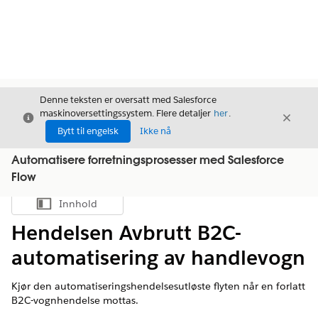
Denne teksten er oversatt med Salesforce
maskinoversettingssystem. Flere detaljer
her
.
Avslutt
Avslut
Avslutt
Bytt til engelsk
Ikke nå
Automatisere forretningsprosesser med Salesforce
Flow
Innhold
Vis innholdsfortegnelse
Hendelsen Avbrutt B2C-
automatisering av handlevogn
Kjør den automatiseringshendelsesutløste flyten når en forlatt
B2C-vognhendelse mottas.