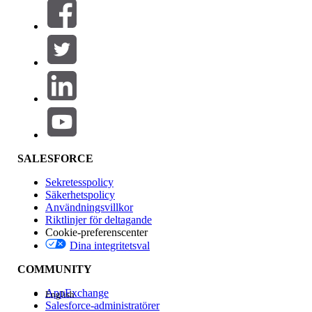
Filter (0)
VÄLJ FILTER
Lägg till
Produktområde
Funktionspåverkan
SALESFORCE
Sekretesspolicy
Säkerhetspolicy
Användningsvillkor
Riktlinjer för deltagande
Cookie-preferenscenter
Dina integritetsval
Version
COMMUNITY
AppExchange
English
Salesforce-administratörer