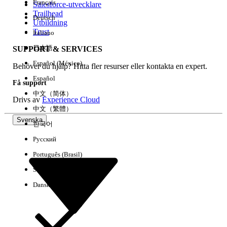
Français
Salesforce-utvecklare
Trailhead
Deutsch
Händelse
Utbildning
Trust
Italiano
日本語
SUPPORT & SERVICES
Español (México)
Behöver du hjälp? Hitta fler resurser eller kontakta en expert.
Rensa alla
Klart
Español
Få support
中文（简体）
Drivs av
Experience Cloud
中文（繁體）
Svenska
한국어
Русский
Português (Brasil)
Suomi
Dansk
Inga resultat