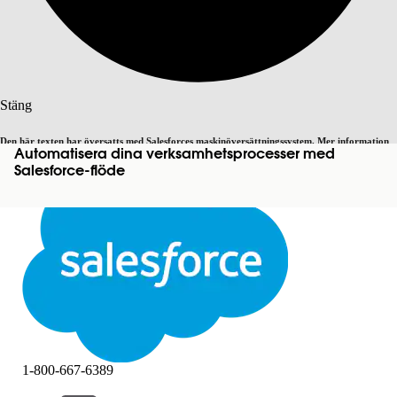
Sök
Stäng
Den här texten har översatts med Salesforces maskinöversättningssystem. Mer information
Automatisera dina verksamhetsprocesser med
Byt till engelska
Inte nu
här
.
Salesforce-flöde
Stäng
Stäng
1-800-667-6389