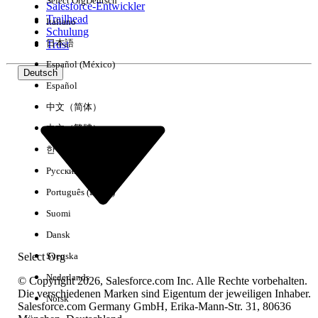
Select Org
Deutsch
Salesforce-Entwickler
Trailhead
Italiano
Erfahrung
Schulung
日本語
Trust
Español (México)
Deutsch
Español
Alle löschen
Fertig
中文（简体）
中文（繁體）
한국어
Русский
Português (Brasil)
Suomi
Dansk
Select Org
Svenska
Nederlands
© Copyright 2026, Salesforce.com Inc. Alle Rechte vorbehalten.
Die verschiedenen Marken sind Eigentum der jeweiligen Inhaber.
Norsk
Salesforce.com Germany GmbH, Erika-Mann-Str. 31, 80636
Keine Ergebnisse