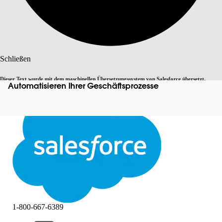
Suche
Schließen
Dieser Text wurde mit dem maschinellen Übersetzungssystem von Salesforce übersetzt.
Automatisieren Ihrer Geschäftsprozesse
Zu Englisch wechseln
Nicht jetzt
Weitere Details finden Sie
hier
.
Schließen
Schließen
1-800-667-6389