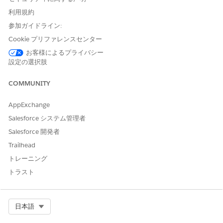
利用規約
Campaign
B2C Commerce キャンペーンの ID。
ID (キャンペ
参加ガイドライン:
ーン ID)
Cookie プリファレンスセンター
お客様によるプライバシー
出力値の保存
設定の選択肢
項目
説明
COMMUNITY
キャンペーン
B2C Commerce キャンペーンの説明。
AppExchange
の説明
Salesforce システム管理者
受信者メール
買い物客のメールアドレス。
Salesforce 開発者
クーポンコー
B2C Commerce キャンペーンに関連付けられ
Trailhead
ド
たクーポンコード。
トレーニング
メールヘッダ
メールヘッダーの HTML コンテンツ。
トラスト
ーコンテンツ
メールフッタ
メールフッターの HTML コンテンツ。
Select Org
日本語
ーコンテンツ