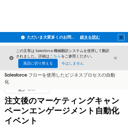
ただいま大変多くのお問い合わせをいただいており、ご連絡までにお時間を頂戴しております
続きを読む
Clo
この文章は Salesforce 機械翻訳システムを使用して翻訳
されました。詳細は
こちら
をご参照ください。
閉じる
閉じ
閉じる
英語に切り替える
今はしません
Salesforce フローを使用したビジネスプロセスの自動
化
目次
目次を表示
注文後のマーケティングキャン
ペーンエンゲージメント自動化
イベント