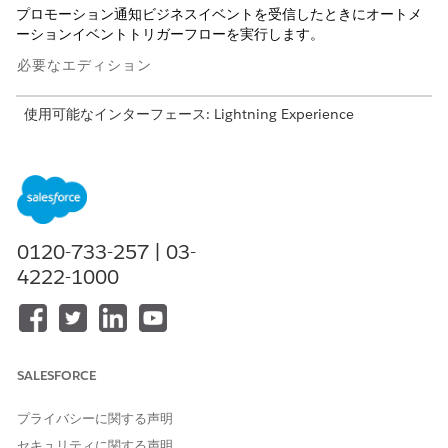
プロモーション通知ビジネスイベントを受信したときにオートメ
ーションイベントトリガーフローを実行します。
必要なエディション
使用可能なインターフェース: Lightning Experience
使用可能なエディション: Marketing Cloud
Advanced
Edition
が付属する
Enterprise
Edition および
Unlimited
Edition
使用可能なエディション: Data 360 でサポートされる
すべての
エディション
。 「
Data 360 Edition
の可用性」を参照してく
ださい。
0120-733-257 | 03-
4222-1000
入力値の指定
項目
説明
組織 ID
キャンペーンに関連付けられた B2C
SALESFORCE
Commerce インスタンスの ID。
プライバシーに関する声明
サイト ID
キャンペーンに関連付けられた B2C
Commerce サイトの名前。
セキュリティに関する声明