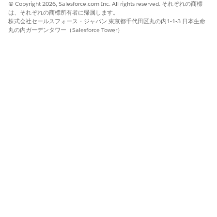
個人 ID
個人の ID。
© Copyright 2026, Salesforce.com Inc. All rights reserved. それぞれの商標
は、それぞれの商標所有者に帰属します。
株式会社セールスフォース・ジャパン 東京都千代田区丸の内1-1-3 日本生命
関連項目:
丸の内ガーデンタワー（Salesforce Tower）
オートメーションイベントトリガーフローの作成
この記事で問題は解決されましたか?
ご意見をお待ちしております。
はい
いいえ