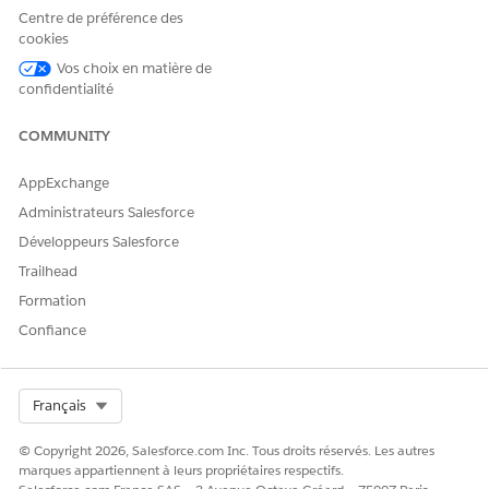
Configuration de Messagerie unifiée.
Centre de préférence des
cookies
Nom
Recherchez l'événement d'abonnement RCS
d’abonnem
qui déclenche le flux.
Vos choix en matière de
ent
confidentialité
COMMUNITY
AppExchange
CET ARTICLE A-T-IL RÉSOLU VOTRE PROBLÈME ?
Dites-nous ce que nous pouvons améliorer !
Administrateurs Salesforce
Développeurs Salesforce
Oui
Non
Trailhead
Formation
Confiance
Select Org
Français
© Copyright 2026, Salesforce.com Inc. Tous droits réservés. Les autres
marques appartiennent à leurs propriétaires respectifs.