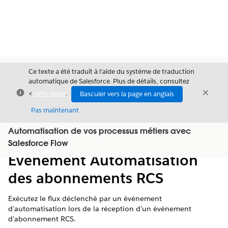
Ce texte a été traduit à l’aide du système de traduction
automatique de Salesforce. Plus de détails, consultez
Fermer
Ferme
<
cette page
.
Basculer vers la page en anglais
Fermer
Pas maintenant
Automatisation de vos processus métiers avec
Table des
Afficher la table des matières
Salesforce Flow
matières
Événement Automatisation
des abonnements RCS
Exécutez le flux déclenché par un événement
d'automatisation lors de la réception d'un événement
d'abonnement RCS.