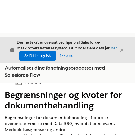
Denne tekst er oversat ved hjælp af Salesforce-
maskinoversættelsessystem. Du finder flere detaljer
her
.
Luk
Luk
Luk
Skift til engelsk
Ikke nu
Automatiser dine forretningsprocesser med
Salesforce Flow
Indhold
Vis indholdsfortegnelse
Begrænsninger og kvoter for
dokumentbehandling
Begrænsninger for dokumentbehandling i forløb er i
overensstemmelse med Data 360, hvor det er relevant.
Meddelelsesgrænser og andre