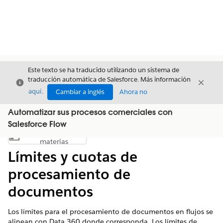
Este texto se ha traducido utilizando un sistema de
traducción automática de Salesforce. Más información
Cerrar
Cerrar
Cerrar
aquí
.
Cambiar a inglés
Ahora no
Automatizar sus procesos comerciales con
Salesforce Flow
Índice de
Mostrar índice de materias
materias
Límites y cuotas de
procesamiento de
documentos
Los límites para el procesamiento de documentos en flujos se
alinean con Data 360 donde corresponda. Los límites de