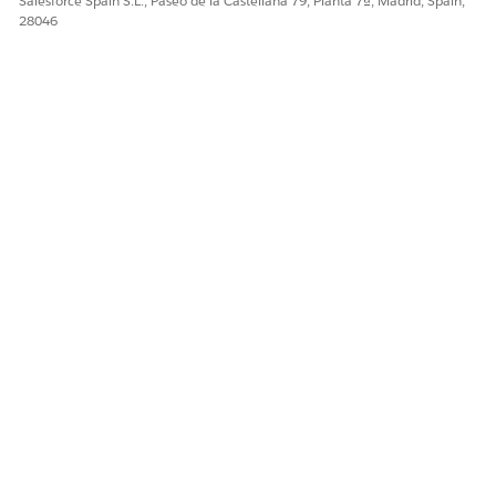
Salesforce Spain S.L., Paseo de la Castellana 79, Planta 7ª, Madrid, Spain,
¡Háganos saber cómo podemos mejorar!
28046
Sí
No