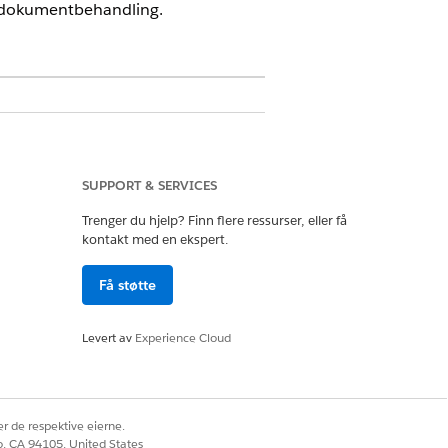
-dokumentbehandling.
I-tilgang. Kontakt din Salesforce-
SUPPORT & SERVICES
 klargjort og aktivert for
Trenger du hjelp? Finn flere ressurser, eller få
kontakt med en ekspert.
tion. Hvis du vil kjøpe disse
Få støtte
Levert av
Experience Cloud
relle tjenestegrenser. Du finner
force Hjelp.
r de respektive eierne.
co, CA 94105, United States