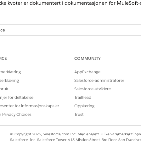
ke kvoter er dokumentert i dokumentasjonen for MuleSoft
nce
 for flyt: IDP-tillegget.
Professional
Edition krever tillegget for AP
RCE
COMMUNITY
r krever at
Einstein generativ AI
er slått på i Oppsett, og Data 360 er
rnerklæring
AppExchange
serklæring
Salesforce-administratorer
r som brukes i Agentforce, krever Foundations eller Agentforce 1 Edi
 bruk
Salesforce-utviklere
lesforce-kundeansvarlige.
njer for deltakelse
Trailhead
esenter for informasjonskapsler
Opplæring
60
r Privacy Choices
Trust
e samme grensene som Data 360 for frekvensgrenser og gene
ldende verdier i
Data 360-grensene og retningslinjene
i Sales
© Copyright 2026, Salesforce.com Inc. Med enerett. Ulike varemerker tilhøre
Salesforce, Inc. Salesforce Tower, 415 Mission Street, 3rd Floor, San Francis