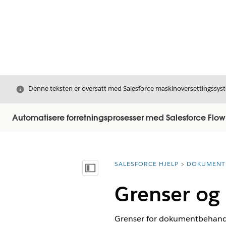
Avslutt
Denne teksten er oversatt med Salesforce maskinoversettingssyste
Automatisere forretningsprosesser med Salesforce Flow
SALESFORCE HJELP
DOKUMENT
Du er her:
Vis innholdsfortegnelse
Grenser og
Grenser for dokumentbehandlin