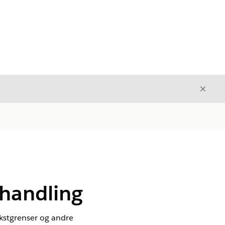
Avslut
Avslutt
handling
ekstgrenser og andre