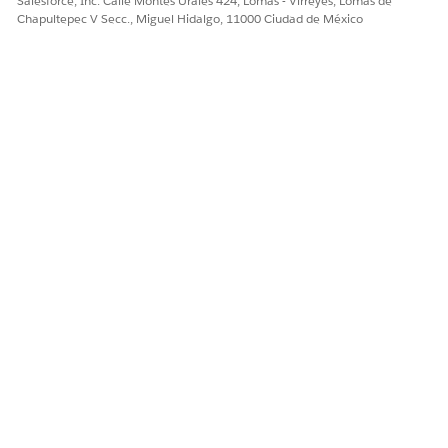
Salesforce, Inc. Calle Montes Urales 424, Lomas - Virreyes, Lomas de
Chapultepec V Secc., Miguel Hidalgo, 11000 Ciudad de México