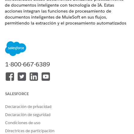
de documentos inteligente con tecnología de IA. Estas
acciones integran las funciones de procesamiento de
documentos inteligentes de MuleSoft en sus flujos,
permitiendo la extracción y el procesamiento automatizados
de datos desde facturas, pedidos de compra, formularios y
otros documentos de negocio.
Extraer datos de acciones de documentos
Extraiga datos estructurados de documentos utilizando
análisis con tecnología de IA basándose en una
1-800-667-6389
configuración de procesamiento de documentos.
¿RESOLVIÓ ESTE ARTÍCULO SU PROBLEMA?
SALESFORCE
¡Háganos saber cómo podemos mejorar!
Declaración de privacidad
Sí
No
Declaración de seguridad
Condiciones de uso
Directrices de participación