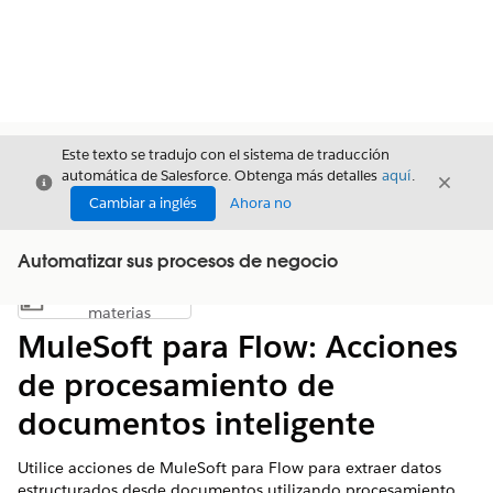
Este texto se tradujo con el sistema de traducción
automática de Salesforce. Obtenga más detalles
aquí
.
Cerrar
Cerrar
Cerrar
Cambiar a inglés
Ahora no
Automatizar sus procesos de negocio
Índice de
Mostrar índice de materias
materias
MuleSoft para Flow: Acciones
de procesamiento de
documentos inteligente
Utilice acciones de MuleSoft para Flow para extraer datos
estructurados desde documentos utilizando procesamiento