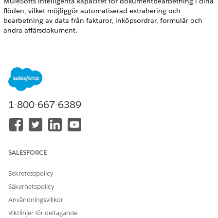
MuleSofts intelligenta kapacitet för dokumentbearbetning i dina
flöden, vilket möjliggör automatiserad extrahering och
bearbetning av data från fakturor, inköpsordrar, formulär och
andra affärsdokument.
Extrahera data från dokumentåtgärd
Extrahera strukturerade data från dokument med hjälp av AI-
driven analys baserat på en
dokumentbearbetningskonfiguration.
1-800-667-6389
LÖSTE DENNA ARTIKEL DITT PROBLEM?
Berätta för oss vad vi kan förbättra!
SALESFORCE
Ja
Nej
Sekretesspolicy
Säkerhetspolicy
Användningsvillkor
Riktlinjer för deltagande