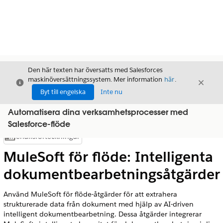
Den här texten har översatts med Salesforces
maskinöversättningssystem. Mer information
här
.
Stäng
Stäng
Stäng
Byt till engelska
Inte nu
Automatisera dina verksamhetsprocesser med
Salesforce-flöde
Innehållsförteckningar
Visa innehållsförteckning
MuleSoft för flöde: Intelligenta
dokumentbearbetningsåtgärder
Använd MuleSoft för flöde-åtgärder för att extrahera
strukturerade data från dokument med hjälp av AI-driven
intelligent dokumentbearbetning. Dessa åtgärder integrerar