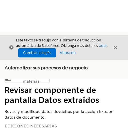
Este texto se tradujo con el sistema de traducción
automática de Salesforce. Obtenga más detalles
aquí
.
Cerrar
Cerrar
Cerrar
Cambiar a inglés
Ahora no
Automatizar sus procesos de negocio
Índice de
Mostrar índice de materias
materias
Revisar componente de
pantalla Datos extraídos
Revise y modifique datos devueltos por la acción Extraer
datos de documento.
EDICIONES NECESARIAS