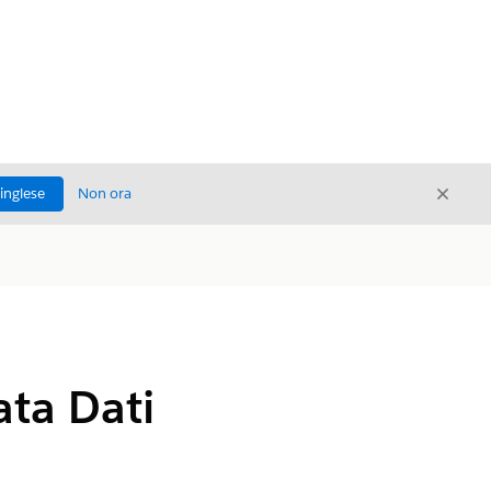
Chiud
'inglese
Non ora
Chiudi
ta Dati