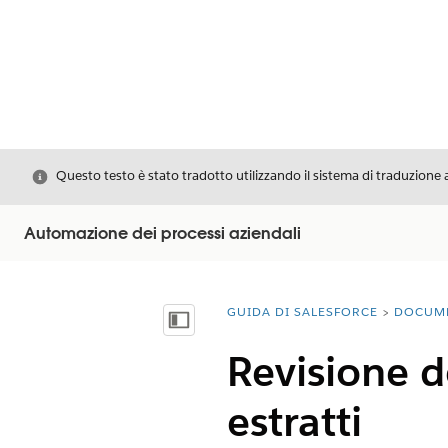
Chiudi
Questo testo è stato tradotto utilizzando il sistema di traduzione 
Automazione dei processi aziendali
GUIDA DI SALESFORCE
DOCUM
Ti trovi qui:
Mostra sommario
Revisione 
estratti