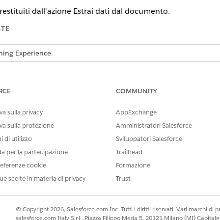
restituiti dall'azione Estrai dati dal documento.
STE
tning Experience
te.
oft per Flusso: Componente aggiuntivo IDP. La versione
Profession
RCE
COMMUNITY
istare, contattare il proprio responsabile account Salesforce.
a sulla privacy
AppExchange
 documenti richiedono l'
intelligenza artificiale generativa Einstein
at
organizzazione.
va sulla protezione
Amministratori Salesforce
 di utilizzo
Sviluppatori Salesforce
i IDP utilizzate con Agentforce richiedono la versione Foundations 
responsabile account Salesforce.
da per la partecipazione
Trailhead
eferenze cookie
Formazione
 sullo stesso percorso del flusso dell'azione Estrai dati 
ue scelte in materia di privacy
Trust
onfigurazione elaborazione documento vengano compilati 
e Esamina i dati estratti
© Copyright 2026, Salesforce.com Inc. Tutti i diritti riservati. Vari marchi di pro
salesforce.com Italy S.r.l., Piazza Filippo Meda 5, 20121 Milano (MI) Capit