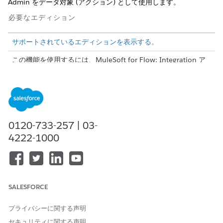
Admin をデータ対象 (アクション) として使用します。
必要なエディション
サポートされているエディションを表示する。
この機能を使用するには、MuleSoft for Flow: Integration ア
ドオンが必要です。ただし、MuleSoft for Flow: Integration
アドオンを必要としないセグメントトリガーフロー、有効化ト
リガーフロー、ブロードキャストフローは例外です。
Professional
Edition では、API アクセス アドオンが必要で
す。アドオンを購入する場合は、Salesforce アカウントエグゼ
クティブにお問い合わせください。
0120-733-257 | 03-
MuleSoft for Flow: Agentforce で使用するインテグレーショ
4222-1000
ン機能には、Foundations Edition または Agentforce 1
Edition が必要です。これらのエディションを購入するには、
Salesforce アカウントエグゼクティブにお問い合わせくださ
い。
SALESFORCE
プライバシーに関する声明
セキュリティに関する声明