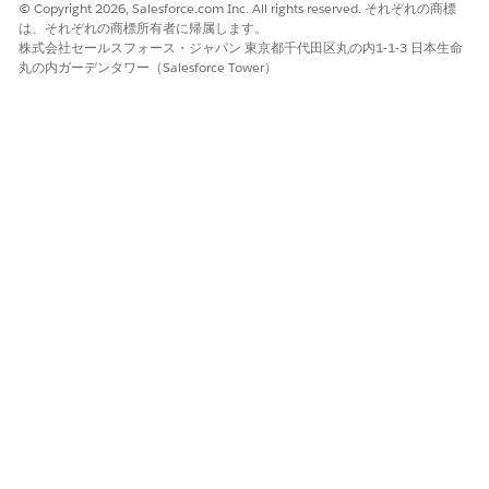
© Copyright 2026, Salesforce.com Inc. All rights reserved. それぞれの商標
一意の接続名を入力します。
は、それぞれの商標所有者に帰属します。
接続を作成すると、ログイン
株式会社セールスフォース・ジャパン 東京都千代田区丸の内1-1-3 日本生命
情報は非表示になります。接
丸の内ガーデンタワー（Salesforce Tower）
続は再利用できます。
「インテグレーション接続を
管理」権限を持つユーザー
は、組織内のすべての接続を
表示および使用できます。
ClientId
要求を認証するために使用す
る OAuth クライアント ID を
入力します。
ClientSecret
要求を認証するために使用す
る OAuth クライアントの秘密
を入力します。
URL
要求を認証するために使用す
る URL を入力します。
範囲
クライアントがアクセスでき
る範囲を入力します。