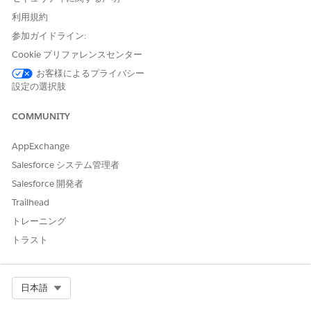
接続はオートメーションアプリケーションでのみ編集また
メモ
利用規約
は削除できます。
参加ガイドライン:
Cookie プリファレンスセンター
接続
お客様によるプライバシー
設定の選択肢
データソースかデータ対象かに関係なく、システムに接続するに
は、そのシステムに必要なログイン情報を使用して接続を作成す
COMMUNITY
る必要があります。フロー内で複数のシステムに接続し、各接続
を再利用できます。接続は、[
インテグレーション] タブ
または
AppExchange
Flow Builder で作成できます。
Salesforce システム管理者
標準接続
Salesforce 開発者
このシステムは OAuth2ClientCredentials 認証を使用します。
Trailhead
OAuth2ClientCredentials 認証では、ユーザー定義のパスからア
トレーニング
クセストークンを取得します。
トラスト
このシステムの
接続
には、次のログイン情報が必要です。
項目
説明
Select Org
日本語
接続名
この接続の詳細を覚えやすい