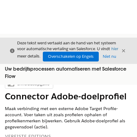
Deze tekst werd vertaald aan de hand van het systeem
voor automatische vertaling van Salesforce. U vindt
hier
Sluiten
Sluite
Sluiten
meer details.
Overschakelen op Engels
Niet nu
Uw bedrijfsprocessen automatiseren met Salesforce
Flow
Inhoudsopgave
Inhoudsopgave weergeven
Connector Adobe-doelprofiel
Maak verbinding met een externe Adobe Target Profile-
account. Voer taken uit zoals profielen ophalen of
profielkenmerken bijwerken. Gebruik Adobe-doelprofiel als
gegevensdoel (actie).
VEREISTE EDITIONS