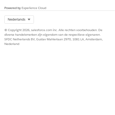
Verbindingsnaam
Geef een unieke
verbindingsnaam op, zodat
Powered by
Experience Cloud
u de details van deze
verbinding kunt onthouden.
Select Org
Nederlands
Salesforce verbergt de
inloggegevens nadat u de
© Copyright 2026, salesforce.com inc. Alle rechten voorbehouden. De
verbinding hebt gemaakt.
diverse handelsmerken zijn eigendom van de respectieve eigenaren.
Hergebruik verbindingen
SFDC Netherlands BV, Gustav Mahlerlaan 2970, 1081 LA, Amsterdam,
indien nodig.
Nederland
Iedereen met de machtiging
Integratieverbindingen
beheren kan alle
verbindingen in de
organisatie zien en
gebruiken.
Token
Geef het bearertoken op dat
moet worden gebruikt om
de verzoeken te
authenticeren. Raadpleeg
de documentatie van het
externe systeem voor