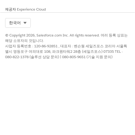
전달자 인증은 전달자 값이 있는 인증으로 명명된 머리글과 모든 요
제공자
Experience Cloud
청과 함께 토큰을 보냅니다.
Select Org
한국어
이 시스템은
연결
에 대해 이 자격 증명 정보를 요구합니다.
© Copyright 2026, Salesforce.com Inc. All rights reserved. 여러 등록 상표는
필드
설명
해당 소유자의 것입니다.
사업자 등록번호 : 120-86-92851 , 대표자 : 벤슨웡 세일즈포스 코리아 서울특
연결 이름
이 연결의 세부 사항을 기억하
별시 영등포구 여의대로 108, 파크원타워2 28층 (세일즈포스) 07335 TEL :
는 데 도움이 되는 고유한 연결
080-822-1378 (솔루션 상담 문의) | 080-805-9651 (기술 지원 문의)
이름을 입력합니다. 연결을 만
든 후 Salesforce에서 자격 증
명을 숨깁니다. 필요에 따라 연
결을 재사용합니다.
통합 연결 관리 권한이 있는 모
든 사람은 조직의 모든 연결을
보고 사용할 수 있습니다.
Token(토큰)
요청을 인증하는 데 사용할 전
달자 토큰을 입력합니다. 전달
자 토큰을 만드는 방법에 대한
자세한 내용은 외부 시스템의
문서를 참조하십시오.