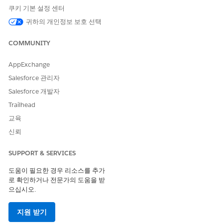
문의하십시오.
쿠키 기본 설정 센터
플로용 MuleSoft: Agentforce 함께 사용되는 통합 기능에는
귀하의 개인정보 보호 선택
Foundations 또는 Agentforce 1 Edition이 필요합니다. 해당
Edition을 구매하려면 Salesforce 계정 담당자에게 문의하십시
COMMUNITY
오.
AppExchange
Salesforce 관리자
Salesforce 개발자
Trailhead
자동화 앱에서만 연결을 편집하거나 삭제할 수 있습니다.
노트
교육
신뢰
연결
SUPPORT & SERVICES
데이터 소스 또는 데이터 대상 등 시스템에 연결하려면 해당 시스템
의 표준 연결 또는 기존 외부 명명된 자격 증명으로 연결을 만듭니
도움이 필요한 경우 리소스를 추가
다. 플로 내에서 여러 시스템에 연결하고 각 연결을 재사용할 수 있
로 확인하거나 전문가의 도움을 받
습니다.
통합 탭
또는 Flow Builder에서 연결을 만들 수 있습니다.
으십시오.
표준 연결
지원 받기
이 시스템은 Bearer 인증을 사용합니다.