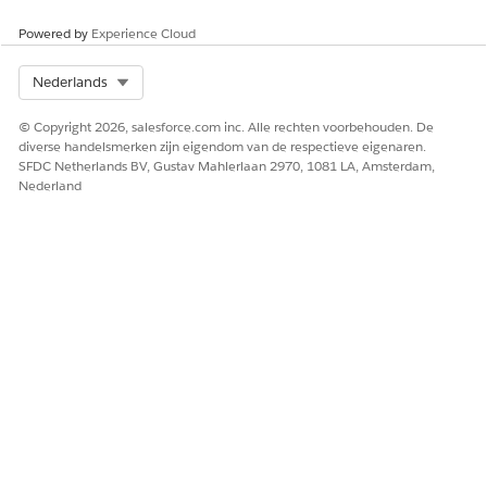
Verbindingsnaam
Geef een unieke
verbindingsnaam op, zodat
Powered by
Experience Cloud
u de details van deze
verbinding kunt onthouden.
Select Org
Nederlands
Salesforce verbergt de
inloggegevens nadat u de
© Copyright 2026, salesforce.com inc. Alle rechten voorbehouden. De
verbinding hebt gemaakt.
diverse handelsmerken zijn eigendom van de respectieve eigenaren.
Hergebruik verbindingen
SFDC Netherlands BV, Gustav Mahlerlaan 2970, 1081 LA, Amsterdam,
indien nodig.
Nederland
Iedereen met de machtiging
Integratieverbindingen
beheren kan alle
verbindingen in de
organisatie zien en
gebruiken.
Token
Geef het bearertoken op dat
moet worden gebruikt om
de verzoeken te
authenticeren. Raadpleeg
de documentatie van het
externe systeem voor