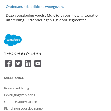
Ondersteunde editions weergeven.
Deze voorziening vereist MuleSoft voor Flow: Integratie-
uitbreiding. Uitzonderingen zijn door segmenten
geactiveerde stromen, door activering geactiveerde
stromen en rondstuurstromen, die geen MuleSoft voor
stroom vereisen: Integratie-uitbreiding.
Professional
Edition
vereist de uitbreiding API-toegang. Als u een uitbreiding
wilt aanschaffen, neemt u contact op met uw Salesforce
Account Executive.
1-800-667-6389
MuleSoft voor stroom: Integratievoorzieningen die met
Agentforce worden gebruikt, vereisen de Foundations of
Agentforce 1-editie. Als u deze editions wilt aanschaffen,
neemt u contact op met uw Salesforce Account Executive.
SALESFORCE
Privacyverklaring
Beveiligingsverklaring
U kunt verbindingen alleen bewerken of
OPMERKING
Gebruiksvoorwaarden
verwijderen in de app Automatisering.
Richtlijnen voor deelname