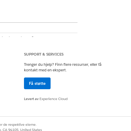
iveringsutløste flyter og
 tillegget for API-tilgang. Hvis du vil
SUPPORT & SERVICES
force 1 Edition. Hvis du vil kjøpe
Trenger du hjelp? Finn flere ressurser, eller få
kontakt med en ekspert.
Få støtte
Levert av
Experience Cloud
 tilkobling med dette systemets
 flere systemer i en flyt og
r de respektive eierne.
co, CA 94105, United States