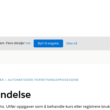
m. Flere detaljer
her
.
Bytt til engelsk
Ikke nå
ER
AUTOMATISERE FORRETNINGSPROSESSENE
indelse
onto. Utfør oppgaver som å behandle kurs eller registrere bru