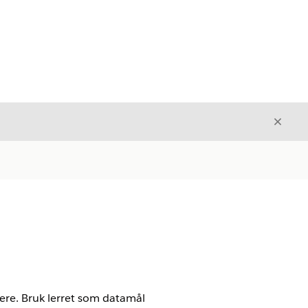
Avslut
Avslutt
kere. Bruk lerret som datamål