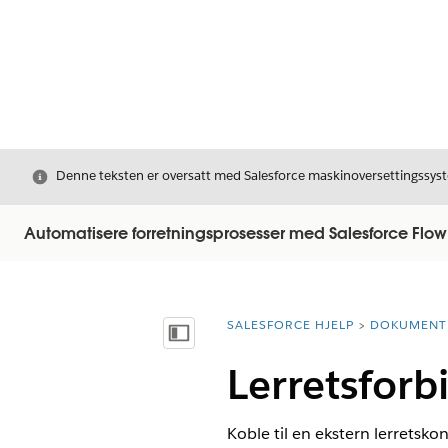
Avslutt
Denne teksten er oversatt med Salesforce maskinoversettingssyste
Automatisere forretningsprosesser med Salesforce Flow
SALESFORCE HJELP
DOKUMENT
Du er her:
Vis innholdsfortegnelse
Lerretsforb
Koble til en ekstern lerretsk