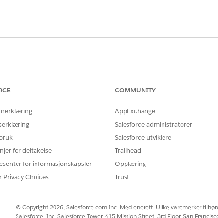
 for flyt: Integrasjonstillegget. Unntak er segmentutløste flyter, akt
ver MuleSoft for flyt: Integrasjonstillegget.
Professional
Edition krever
in Salesforce-kundeansvarlige.
RCE
COMMUNITY
funksjoner som brukes med Agentforce krever Foundations eller Agent
din Salesforce-kundeansvarlige.
rnerklæring
AppExchange
serklæring
Salesforce-administratorer
ere eller slette tilkoblinger i Automatisering-appen.
 bruk
Salesforce-utviklere
njer for deltakelse
Trailhead
esenter for informasjonskapsler
Opplæring
r Privacy Choices
Trust
m, enten det er en datakilde eller et datamål, oppretter du en
n eksisterende ekstern navngitt legitimasjon. Du kan koble til
© Copyright 2026, Salesforce.com Inc. Med enerett. Ulike varemerker tilhøre
Salesforce, Inc. Salesforce Tower, 415 Mission Street, 3rd Floor, San Francis