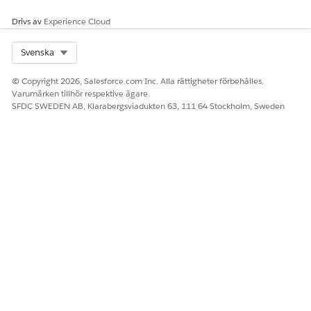
detaljerna för denna
anslutning. Salesforce döljer
Drivs av
Experience Cloud
inloggningsuppgifterna efter
att du skapat anslutningen.
Select Org
Svenska
Återanvänd anslutningar
efter behov.
© Copyright 2026, Salesforce.com Inc. Alla rättigheter förbehålles.
Varumärken tillhör respektive ägare.
Alla med behörigheten
SFDC SWEDEN AB, Klarabergsviadukten 63, 111 64 Stockholm, Sweden
Hantera
integreringsanslutningar kan
se och använda alla
anslutningar i
organisationen.
Token
Ange bärartoken att
använda för att autentisera
begärandena. Mer
information om hur du
skapar bärartoken finns i det
externa systemets
dokumentation.
URL
Ange URL för din instans.