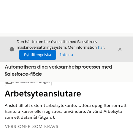
Den här texten har översatts med Salesforces
maskinöversättningssystem. Mer information
här
.
Stäng
Stäng
Stäng
Byt till engelska
Inte nu
Automatisera dina verksamhetsprocesser med
Salesforce-flöde
Innehållsförteckningar
Visa innehållsförteckning
Arbetsyteanslutare
Anslut till ett externt arbetsytekonto. Utföra uppgifter som att
hantera kurser eller registrera användare. Använd Arbetsyta
som ett datamål (åtgärd).
VERSIONER SOM KRÄVS