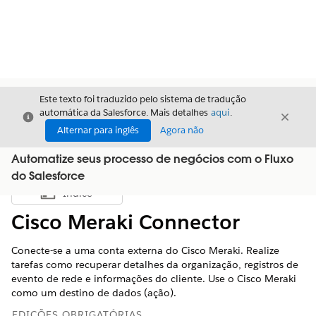
Este texto foi traduzido pelo sistema de tradução
automática da Salesforce. Mais detalhes
aqui
.
Fechar
Fecha
Fechar
Alternar para inglês
Agora não
Automatize seus processo de negócios com o Fluxo
do Salesforce
Índice
Mostrar índice
Cisco Meraki Connector
Conecte-se a uma conta externa do Cisco Meraki. Realize
tarefas como recuperar detalhes da organização, registros de
evento de rede e informações do cliente. Use o Cisco Meraki
como um destino de dados (ação).
EDIÇÕES OBRIGATÓRIAS