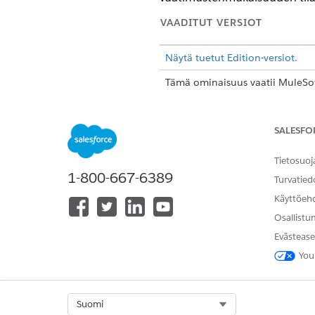
VAADITUT VERSIOT
Näytä tuetut Edition-versiot.
Tämä ominaisuus vaatii MuleSoft
käynnistämät kulut ja kuulutusku
käyttöoikeuden lisäosan. Jos hal
SALESFO
MuleSoft kululle: Agentforcen i
Edition-versioita, ota yhteyttä S
Tietosuoj
1-800-667-6389
Turvatied
Voit muok
HUOMAUTUS
Käyttöeh
Osallistu
Evästease
Yhteydet
You
Jos haluat muodostaa yhteyden
järjestelmän vakiomuotoisella
Select Org
Suomi
useisiin järjestelmiin kulussa