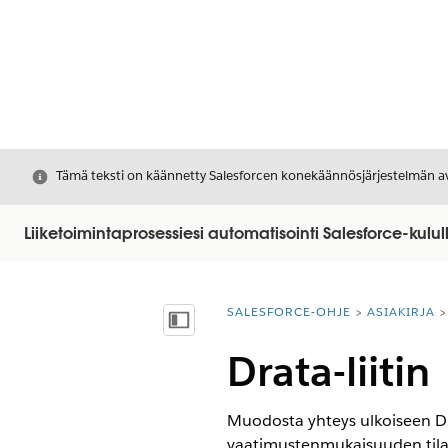
Sulje
Tämä teksti on käännetty Salesforcen konekäännösjärjestelmän avu
Liiketoimintaprosessiesi automatisointi Salesforce-kulul
SALESFORCE-OHJE
ASIAKIRJA
Olet tässä:
Näytä sisällysluettelo
Drata-liitin
Muodosta yhteys ulkoiseen Dra
vaatimustenmukaisuuden tila.