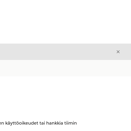
Sulje
Sulje
en käyttöoikeudet tai hankkia tiimin