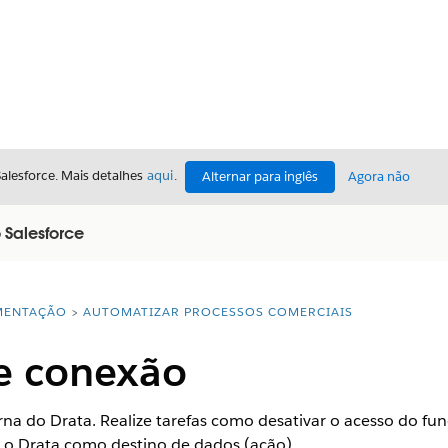
Salesforce. Mais detalhes
aqui
.
Alternar para inglês
Agora não
 Salesforce
ENTAÇÃO
AUTOMATIZAR PROCESSOS COMERCIAIS
e conexão
a do Drata. Realize tarefas como desativar o acesso do fun
 o Drata como destino de dados (ação).