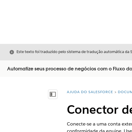
Fechar
Este texto foi traduzido pelo sistema de tradução automática da 
Automatize seus processo de negócios com o Fluxo do
AJUDA DO SALESFORCE
DOCUM
Você está aqui:
Mostrar índice
Conector d
Conecte-se a uma conta extern
conformidade da equipe. Use