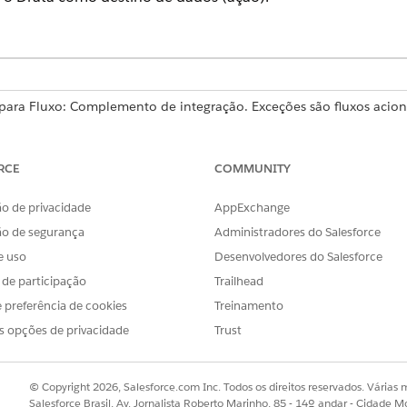
 para Fluxo: Complemento de integração. Exceções são fluxos acio
missão, que não exigem o MuleSoft para Fluxo: Complemento de int
 Para adquirir um complemento, entre em contato com seu executi
RCE
COMMUNITY
os de integração usados com Agentforce exigem as edições Foundat
 com seu executivo de conta do Salesforce.
o de privacidade
AppExchange
ão de segurança
Administradores do Salesforce
 ou excluir conexões apenas no aplicativo Automação.
e uso
Desenvolvedores do Salesforce
s de participação
Trailhead
 preferência de cookies
Treinamento
s opções de privacidade
Trust
a, seja ele uma fonte de dados ou um destino de dados, cr
 uma credencial nomeada externa existente. Você pode se c
© Copyright 2026, Salesforce.com Inc. Todos os direitos reservados. Várias m
ão. Você pode criar conexões na
guia Integrações
ou no Flow 
Salesforce Brasil, Av. Jornalista Roberto Marinho, 85 - 14º andar - Cidade M