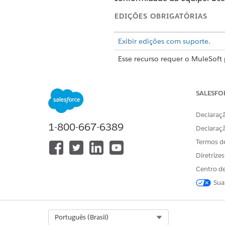
EDIÇÕES OBRIGATÓRIAS
Exibir edições com suporte.
Esse recurso requer o MuleSoft
por ativação e fluxos de trans
o complemento de acesso à API.
SALESFO
MuleSoft para fluxo: Os recurs
essas edições, entre em contato
Declaraçã
1-800-667-6389
Declaraç
Você pode editar
NOTA
Termos d
Diretrize
Centro de
Conexões
Sua
Para se conectar a um sistem
padrão desse sistema ou com
Select Org
Português (Brasil)
fluxo e reutilizar cada conex