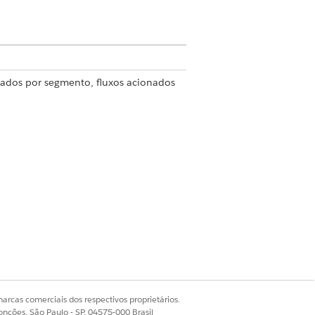
nados por segmento, fluxos acionados
egração. A edição
Professional
requer
vo de conta do Salesforce.
ions ou Agentforce 1. Para comprar
ie uma conexão com a conexão
onectar a vários sistemas em um
arcas comerciais dos respectivos proprietários.
Builder.
onções, São Paulo - SP, 04575-000 Brasil