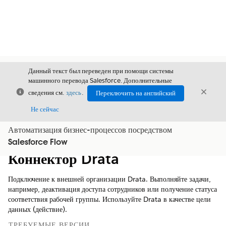
Данный текст был переведен при помощи системы
машинного перевода Salesforce. Дополнительные
Закрыть
Закры
сведения см.
здесь
.
Переключить на английский
Закрыт
Не сейчас
Автоматизация бизнес-процессов посредством
Содержание
Показать содержание
Salesforce Flow
Коннектор Drata
Подключение к внешней организации Drata. Выполняйте задачи,
например, деактивация доступа сотрудников или получение статуса
соответствия рабочей группы. Используйте Drata в качестве цели
данных (действие).
ТРЕБУЕМЫЕ ВЕРСИИ