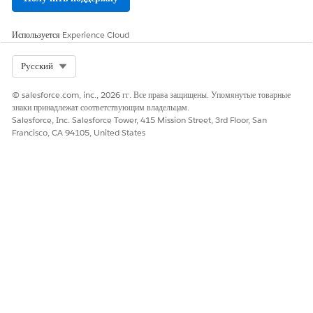
Имя подключения
Введите уникальное имя
подключения, которое поможет
Используется
Experience Cloud
запомнить сведения об этом
подключении. Salesforce
Select Org
Русский
скрывает регистрационные
данные после создания
© salesforce.com, inc., 2026 гг. Все права защищены. Упомянутые товарные
подключения. При
знаки принадлежат соответствующим владельцам.
необходимости используйте
Salesforce, Inc. Salesforce Tower, 415 Mission Street, 3rd Floor, San
подключения повторно.
Francisco, CA 94105, United States
Любой пользователь с
полномочием «Управление
подключениями интеграции»
может просматривать и
использовать все подключения
в организации.
Маркер
Введите маркер предъявителя,
который должен
использоваться для проверки
подлинности запросов.
Дополнительную информацию