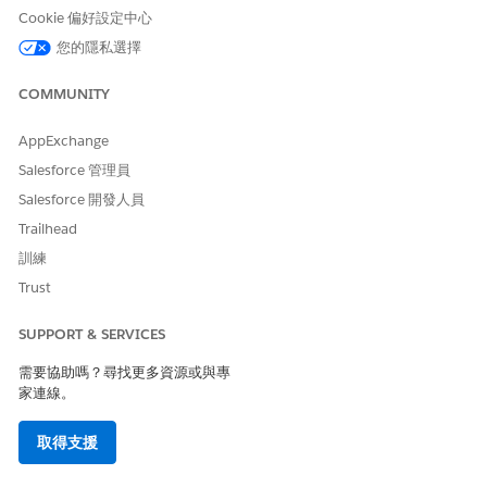
Cookie 偏好設定中心
標準連線
您的隱私選擇
此系統使用 Bearer 驗證。
COMMUNITY
Bearer 驗證會傳送名為 Authorization 的標頭,其值為 Bearer,且每
個要求都有一個權杖。
AppExchange
此系統需要其
連線
的此認證資訊。
Salesforce 管理員
欄位
描述
Salesforce 開發人員
Trailhead
連線名稱
輸入唯一的連線名稱,以協助您
訓練
記住此連線的詳細資料。
Salesforce 會在您建立連線後
Trust
隱藏認證。視需要重複使用連
線。
SUPPORT & SERVICES
具有「管理整合連線」權限的
需要協助嗎？尋找更多資源或與專
任何人都可以看見和使用組織
家連線。
中的所有連線。
權杖
取得支援
輸入要用來驗證要求的承載者
權杖。如需如何建立承載者權