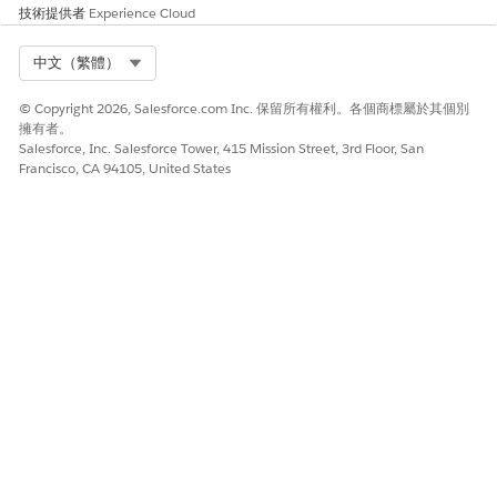
杖的相關資訊,請參閱外部系統
技術提供者
Experience Cloud
的文件。
URL
Select Org
中文（繁體）
輸入您例項的 URL。
已命名認證連線
© Copyright 2026, Salesforce.com Inc. 保留所有權利。各個商標屬於其個別
擁有者。
從「設定」中選取預先存在的已命名認證,以用於您的外部系統連
Salesforce, Inc. Salesforce Tower, 415 Mission Street, 3rd Floor, San
線。
Francisco, CA 94105, United States
使用已命名認證連線至外部系統之前,請先建立或使用已啟用使用者
的已驗證
已命名認證和外部認證。
若要確保在流程中使用的成功
連線
,請僅針對每個已命名認證使用一
個主體。
針對已命名認證及其相關物件使用相同的名稱,例如外部認證和
外部驗證身分提供者。這些物件的標籤可能不同。
為建立連線的使用者指派主體的必要使用者權限。若沒有此權
限,則連線測試會失敗,且連線會保持未啟用。