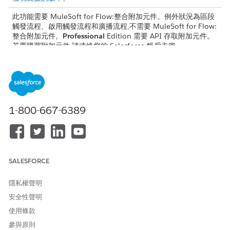
此功能需要 MuleSoft for Flow:整合附加元件。例外狀況為區段
觸發流程、啟用觸發流程和廣播流程,不需要 MuleSoft for Flow:
整合附加元件。
Professional
Edition 需要 API 存取附加元件。
若要購買附加元件,請連絡您的 Salesforce 帳戶主管。
適用於流程的 MuleSoft:與 Agentforce 搭配使用的整合功能需
要 Foundations 或 Agentforce 1 版本。若要購買這些版本,請連
絡您的 Salesforce 帳戶主管。
1-800-667-6389
您只能在「自動化」應用程式中編輯或刪除連線。
備註
SALESFORCE
連線
隱私權聲明
若要連線至系統,無論是資料來源或資料目標,請建立與該系統標準連
安全性聲明
線或現有外部已命名認證的連線。您可以連線至流程內的多個系統,
使用條款
並重複使用每個連線。您可以在「
整合」索引標籤
或 Flow Builder
參與原則
中建立連線。