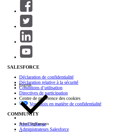
Filtres (0)
SÉLECTIONNER DES FILTRES
Ajouter
Gamme de produits
Impact des fonctionnalités
SALESFORCE
Déclaration de confidentialité
Déclaration relative à la sécurité
English
Conditions d’utilisation
Directives de participation
Centre de préférence des cookies
Vos choix en matière de confidentialité
Edition
COMMUNITY
AppExchange
Select Org
Français
Administrateurs Salesforce