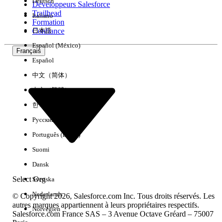
Deutsch
Développeurs Salesforce
Trailhead
Italiano
Expérience
Formation
Confiance
日本語
Español (México)
Français
Español
Effacer tout
Terminé
中文（简体）
中文（繁體）
한국어
Русский
Português (Brasil)
Suomi
Dansk
Select Org
Svenska
Nederlands
© Copyright 2026, Salesforce.com Inc. Tous droits réservés. Les
autres marques appartiennent à leurs propriétaires respectifs.
Norvégien
Salesforce.com France SAS – 3 Avenue Octave Gréard – 75007
Aucun résultat