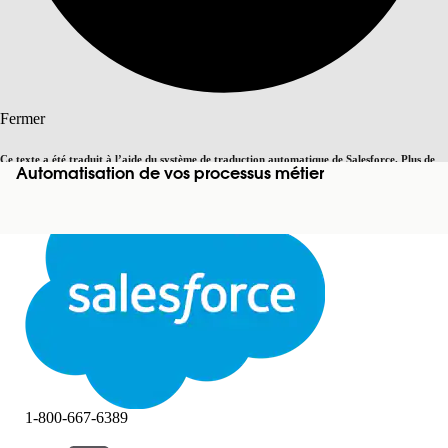
Rechercher
Fermer
Ce texte a été traduit à l’aide du système de traduction automatique de Salesforce. Plus de
Automatisation de vos processus métier
Basculer vers la page en anglais
détails, consultez <
cette page
.
Pas maintenant
Fermer
Fermer
1-800-667-6389