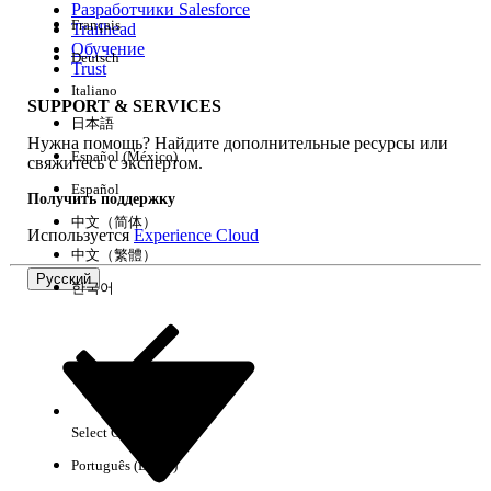
Разработчики Salesforce
Français
Trailhead
Возможности
Обучение
Deutsch
Trust
Italiano
SUPPORT & SERVICES
日本語
Нужна помощь? Найдите дополнительные ресурсы или
Очистить все
Готово
Español (México)
свяжитесь с экспертом.
Español
Получить поддержку
中文（简体）
Используется
Experience Cloud
中文（繁體）
Русский
한국어
Select Org
Русский
Português (Brasil)
Результаты отсутствуют