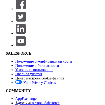
Фильтры (0)
ВЫБРАТЬ ФИЛЬТРЫ
Добавить
Область продуктов
Влияние на функции
SALESFORCE
Положение о конфиденциальности
Положение о безопасности
Условия использования
Правила участия
Центр настроек cookie-файлов
Your Privacy Choices
Версия
COMMUNITY
AppExchange
Администраторы Salesforce
Английский