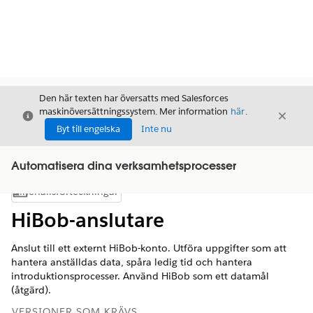
Den här texten har översatts med Salesforces
maskinöversättningssystem. Mer information
här
.
Stäng
Stäng
Stäng
Byt till engelska
Inte nu
Automatisera dina verksamhetsprocesser
Innehållsförteckningar
Visa innehållsförteckning
HiBob-anslutare
Anslut till ett externt HiBob-konto. Utföra uppgifter som att
hantera anställdas data, spåra ledig tid och hantera
introduktionsprocesser. Använd HiBob som ett datamål
(åtgärd).
VERSIONER SOM KRÄVS