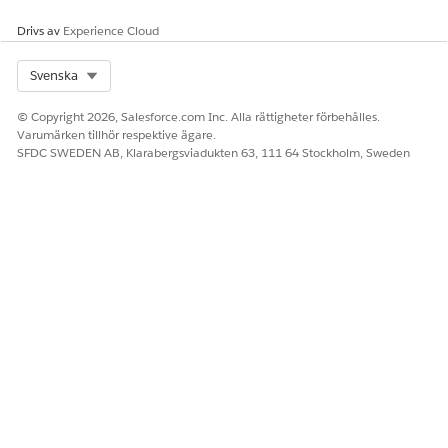
hjälper dig komma ihåg
detaljerna för denna
Drivs av
Experience Cloud
anslutning. Salesforce döljer
inloggningsuppgifterna efter
Select Org
Svenska
att du skapat anslutningen.
Återanvänd anslutningar
© Copyright 2026, Salesforce.com Inc. Alla rättigheter förbehålles.
efter behov.
Varumärken tillhör respektive ägare.
SFDC SWEDEN AB, Klarabergsviadukten 63, 111 64 Stockholm, Sweden
Alla med behörigheten
Hantera
integreringsanslutningar kan
se och använda alla
anslutningar i
organisationen.
Användarnamn
Ange användarnamnet att
använda för att autentisera
begärandena.
Lösenord
Ange lösenordet att
använda för att autentisera
begärandena.