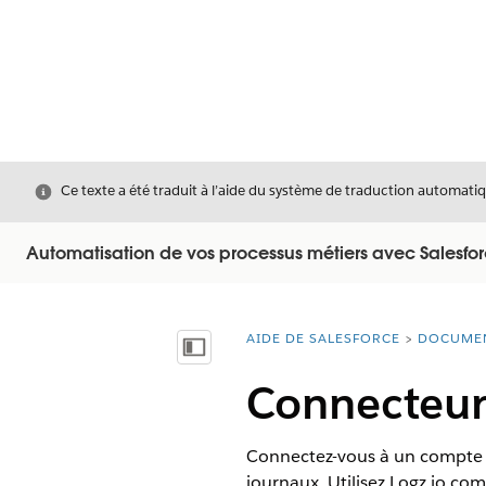
Fermer
Ce texte a été traduit à l’aide du système de traduction automatiq
Automatisation de vos processus métiers avec Salesfo
AIDE DE SALESFORCE
DOCUME
Vous êtes ici :
Afficher la table des matières
Connecteur 
Connectez-vous à un compte Lo
journaux. Utilisez Logz.io co