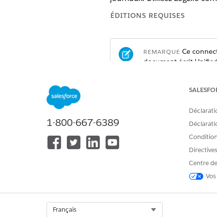
ÉDITIONS REQUISES
Ce connecte
REMARQUE
document écrit Unified
conditions
du produit. 
SALESFO
Afficher les éditions prises en c
Déclarati
Cette fonctionnalité nécessite 
1-800-667-6389
Déclaratio
flux déclenchés par une activati
Professional
Edition nécessite 
Conditions
Directive
MuleSoft pour flux : Les fonctio
acheter ces éditions, contactez
Centre de
Vos
Vous pouve
REMARQUE
Select Org
Français