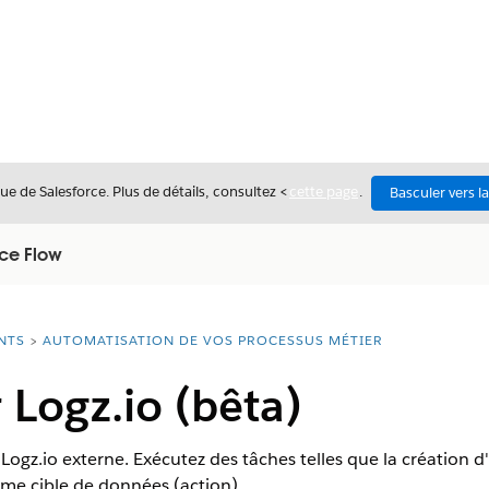
ue de Salesforce. Plus de détails, consultez <
cette page
.
Basculer vers l
rce Flow
NTS
AUTOMATISATION DE VOS PROCESSUS MÉTIER
Logz.io (bêta)
gz.io externe. Exécutez des tâches telles que la création d'
mme cible de données (action).