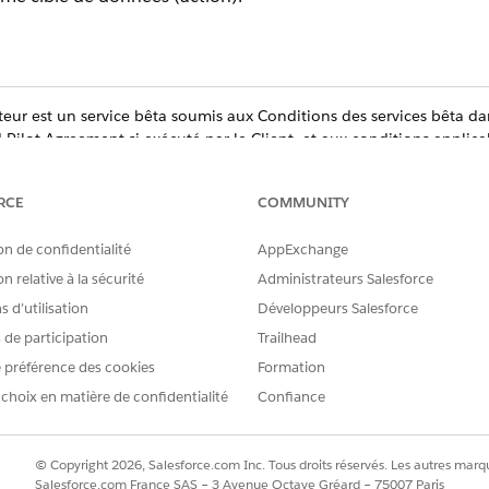
ur est un service bêta soumis aux Conditions des services bêta d
 Pilot Agreement si exécuté par le Client, et aux conditions appli
L'utilisation de ce service bêta est à la seule discrétion du Client.
RCE
COMMUNITY
harge.
on de confidentialité
AppExchange
MuleSoft pour Flux : Complément Intégration. Les exceptions sont l
n relative à la sécurité
Administrateurs Salesforce
on et les flux de diffusion, qui ne nécessitent pas MuleSoft pour F
le complément d'accès API. Pour acheter un complément, contactez
 d’utilisation
Développeurs Salesforce
s de participation
Trailhead
nnalités d'intégration utilisées avec Agentforce nécessitent l'éditi
 votre chargé de compte Salesforce.
 préférence des cookies
Formation
 choix en matière de confidentialité
Confiance
z modifier ou supprimer des connexions uniquement dans l'appli
© Copyright 2026, Salesforce.com Inc. Tous droits réservés. Les autres marqu
Salesforce.com France SAS – 3 Avenue Octave Gréard – 75007 Paris