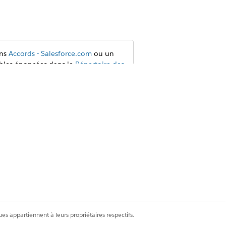
ans
Accords - Salesforce.com
ou un
cables énoncées dans le
Répertoire des
es flux déclenchés par un segment, les
lux : Complément Intégration.
 votre chargé de compte Salesforce.
on Foundations ou Agentforce 1. Pour
cation Automation.
es appartiennent à leurs propriétaires respectifs.