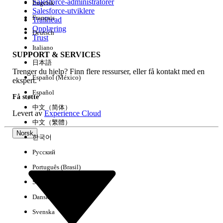
Salesforce-administratorer
Engelsk
Salesforce-utviklere
Français
Trailhead
Erfaring
Opplæring
Deutsch
Trust
Italiano
SUPPORT & SERVICES
日本語
Trenger du hjelp? Finn flere ressurser, eller få kontakt med en
Fjern alle
Utført
Español (México)
ekspert.
Español
Få støtte
中文（简体）
Levert av
Experience Cloud
中文（繁體）
Norsk
한국어
Русский
Português (Brasil)
Suomi
Dansk
Svenska