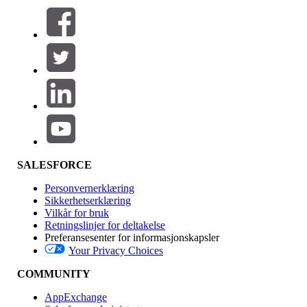
Filtre (0)
VELG FILTRE
Legg til
Produktområde
Funksjonsinnvirkning
SALESFORCE
Personvernerklæring
Sikkerhetserklæring
Vilkår for bruk
Retningslinjer for deltakelse
Preferansesenter for informasjonskapsler
Your Privacy Choices
Utgave
COMMUNITY
AppExchange