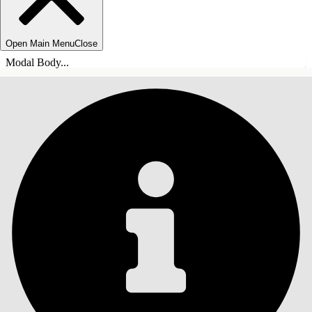
Open Main Menu
Close
Modal Body...
INNHOLD
Søk
Vis innholdsfortegnelse
Innhold